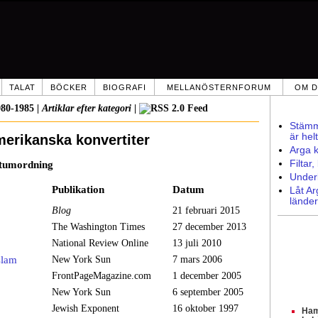
TALAT
BÖCKER
BIOGRAFI
MELLANÖSTERNFORUM
OM D
980-1985
|
Artiklar efter kategori
|
Stämme
är hel
merikanska konvertiter
Arga k
Filtar
atumordning
Underl
Publikation
Datum
Låt Ar
länder
Blog
21 februari 2015
The Washington Times
27 december 2013
National Review Online
13 juli 2010
slam
New York Sun
7 mars 2006
FrontPageMagazine.com
1 december 2005
New York Sun
6 september 2005
Jewish Exponent
16 oktober 1997
Ham