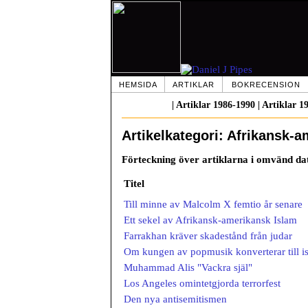
HEMSIDA
ARTIKLAR
BOKRECENSION
|
Artiklar 1986-1990
|
Artiklar 1
Artikelkategori: Afrikansk-a
Förteckning över artiklarna i omvänd d
Titel
Till minne av Malcolm X femtio år senare
Ett sekel av Afrikansk-amerikansk Islam
Farrakhan kräver skadestånd från judar
Om kungen av popmusik konverterar till i
Muhammad Alis "Vackra själ"
Los Angeles omintetgjorda terrorfest
Den nya antisemitismen