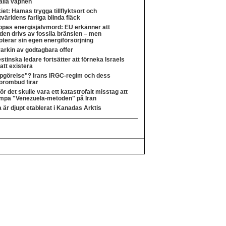
ålla vapnen
iet: Hamas trygga tillflyktsort och
världens farliga blinda fläck
opas energisjälvmord: EU erkänner att
den drivs av fossila bränslen – men
terar sin egen energiförsörjning
arkin av godtagbara offer
stinska ledare fortsätter att förneka Israels
 att existera
pgörelse"? Irans IRGC-regim och dess
orombud firar
ör det skulle vara ett katastrofalt misstag att
lämpa "Venezuela-metoden" på Iran
 är djupt etablerat i Kanadas Arktis