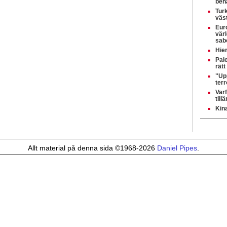
beh
Turk
väst
Eur
värl
sabo
Hier
Pale
rätt
"Up
terr
Varf
til
Kina
Allt material på denna sida ©1968-2026
Daniel Pipes
.