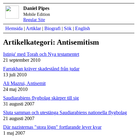
Daniel Pipes
Mobile Edition
Regular Site
Hemsida
|
Artiklar
|
Biografi
|
Sök
|
English
Artikelkategori: Antisemitism
Istinja' med Torah och Nya testamentet
21 september 2010
Farrakhan kräver skadestånd från judar
13 juli 2010
Ali Mazrui, Antisemit
24 maj 2010
Saudiarabiens flygbolag skärper till sig
31 augusti 2007
Sluta samman och utestänga Saudiarabiens nationella flygbolag
21 augusti 2007
Där nazisternas "stora lögn" fortfarande lever kvar
1 maj 2007