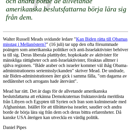
och andra borde de allvetande
amerikanska beslutsfattarna börja lära sig
från dem.
Walter Russell Meads svidande ledare "
Kan Biden rätta till Obamas
misstag i Mellanöstern?
" (16 juli) tar upp den ofta försummade
poängen som amerikanska politiker och anti-Israelaktivister behöver
ta till sig. Deras liberala plattityder, hopkokade av aktivister för
mänskliga rättigheter och anti-Israelaktivister, föraktas alltmer i
själva regionen. "Både araber och israeler kommer väl ihåg Obama-
administrationens seriemisslyckanden" skriver Mead. De undrade,
när Biden-administrationen åter gick i samma fålla, "om dagarna av
nedlåtenhet och arrogans hade återvänt".
Mead har rätt. Det är dags för de allvetande amerikanska
beslutsfattarna att erkänna Demokraternas fruktansvärda meritlista
från Libyen och Egypten till Syrien och Iran som kulminerade med
Afghanistan. Istället för att tillrättavisa israeler, saudier och andra
borde de börja lära sig från dem och deras bittra erfarenheter. Då
kanske USA återigen kan utveckla en värdig politik.
Daniel Pipes