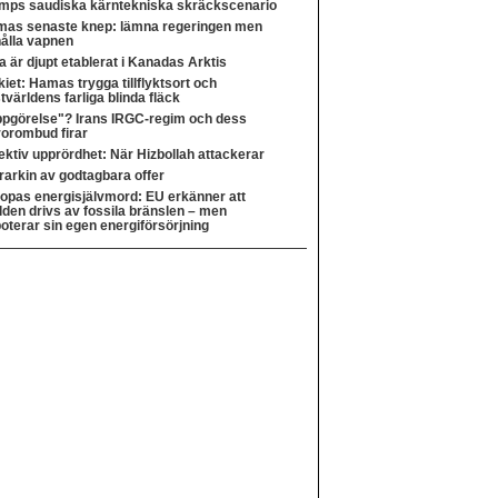
mps saudiska kärntekniska skräckscenario
as senaste knep: lämna regeringen men
ålla vapnen
a är djupt etablerat i Kanadas Arktis
kiet: Hamas trygga tillflyktsort och
tvärldens farliga blinda fläck
pgörelse"? Irans IRGC-regim och dess
rorombud firar
ektiv upprördhet: När Hizbollah attackerar
rarkin av godtagbara offer
opas energisjälvmord: EU erkänner att
lden drivs av fossila bränslen – men
oterar sin egen energiförsörjning