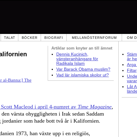
TALAT
BÖCKER
BIOGRAFI
MELLANÖSTERNFORUM
OM D
Artiklar som
knyter an till ämnet
lifornien
Dennis Kucinich,
Stämm
vänsteranhängare för
är he
Radikala Islam
Arga 
Var Barack Obama muslim?
Filta
Vad lär islamiska skolor ut?
Under
r al-Banna:] The
vara
Låt A
lände
v Scott Macleod i april 4-numret av
Time Magazine
,
den värsta ohyggligheten i Irak sedan Saddam
jordanier som hade bott två år i Kalifornien.
anien 1973, han växte upp i en religiös,