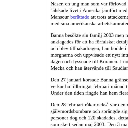
Naser, en ung man som var förlovad 
"älskade livet i Amerika jämfört med
Mansour
berättade
att trots attacke
med sina amerikanska arbetskamrate
Banna besökte sin familj 2003 men n
anklagades för att ha förfalskat deta
och blev tillbakadragen, han bodde i 
morgnarna och uppvisade ett nytt int
dagen och lyssnade till Koranen. I n
Mecka och han återvände till Saudiar
Den 27 januari korsade Banna gränsen
verkar ha tillbringat februari månad
Under den tiden ringde han hem flera
Den 28 februari råkar också var den 
självmordsbombare och sprängde sig sj
personer dog och 120 skadades, dett
som skett sedan maj 2003. Den 3 mar