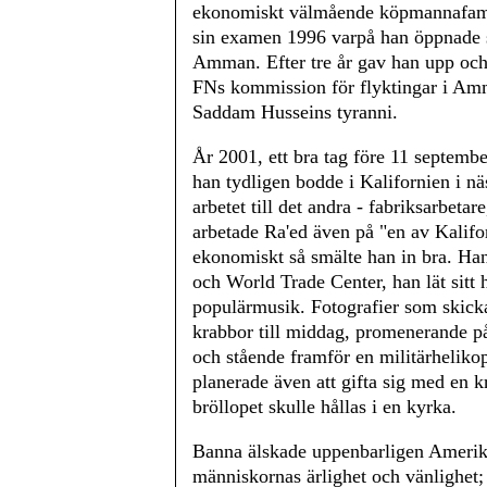
ekonomiskt välmående köpmannafamilj
sin examen 1996 varpå han öppnade s
Amman. Efter tre år gav han upp och 
FNs kommission för flyktingar i Amma
Saddam Husseins tyranni.
År 2001, ett bra tag före 11 septembe
han tydligen bodde i Kalifornien i nä
arbetet till det andra - fabriksarbeta
arbetade Ra'ed även på "en av Kalifo
ekonomiskt så smälte han in bra. Han
och World Trade Center, han lät sitt
populärmusik. Fotografier som skicka
krabbor till middag, promenerande på
och stående framför en militärheliko
planerade även att gifta sig med en kr
bröllopet skulle hållas i en kyrka.
Banna älskade uppenbarligen Amerik
människornas ärlighet och vänlighet; 