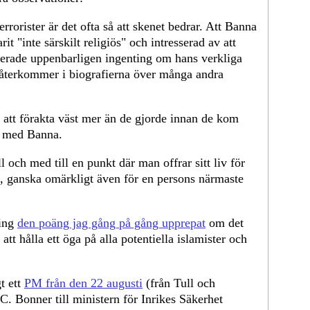
errorister är det ofta så att skenet bedrar. Att Banna
it "inte särskilt religiös" och intresserad av att
ikerade uppenbarligen ingenting om hans verkliga
återkommer i biografierna över många andra
er att förakta väst mer än de gjorde innan de kom
e med Banna.
l och med till en punkt där man offrar sitt liv för
ätt, ganska omärkligt även för en persons närmaste
ling
den poäng jag gång på gång upprepat
om det
tt hålla ett öga på alla potentiella islamister och
t ett
PM från den 22 augusti
(från Tull och
 Bonner till ministern för Inrikes Säkerhet