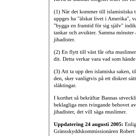
(1) När det kommer till islamistiska t
uppges ha "älskat livet i Amerika", var
"bygga en framtid för sig själv" ind
tankar och avsikter. Samma mönster 
jihadister.
(2) En flytt till väst får ofta muslim
dit. Detta verkar vara vad som händ
(3) Att ta upp den islamiska saken, til
den, sker vanligtvis på ett diskret s
släktingar.
I korthet så bekräftar Bannas utveck
beklagliga men tvingande behovet av a
jihadister, det vill säga muslimer.
Uppdatering 24 augusti 2005:
Enlig
Gränsskyddskommissionären Robert C.