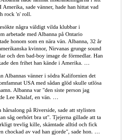
I Amerika, sade vänner, hade han hittat vad
 rock 'n' roll.
esökte några väldigt vilda klubbar i
om arbetade med Albanna på Ontario
aktade honom som en nära vän. Albanna, 32 år
 amerikanska kvinnor, Nirvanas grunge sound
ar och den bad-boy image de förmedlar. Han
skade den frihet han kände i Amerika. …
nn Albannas vänner i södra Kalifornien det
 omfamnat USA med sådan glöd skulle utlösa
namn. Albanna var "den siste person jag
sade Lee Khalaf, en vän. …
n hårsalong på Riverside, sade att stylisten
n såg oerhört bra ut". Tjejerna gillade att ta
igt trevlig kille, skämtade alltid och fick
igen chockad av vad han gjorde", sade hon. …