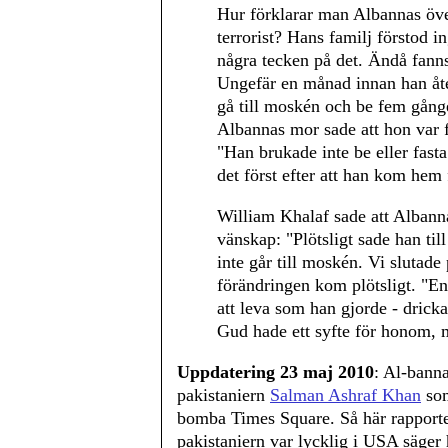
Hur förklarar man Albannas öve
terrorist? Hans familj förstod i
några tecken på det. Ändå fanns
Ungefär en månad innan han åte
gå till moskén och be fem gån
Albannas mor sade att hon var 
"Han brukade inte be eller fas
det först efter att han kom he
William Khalaf sade att Albanna
vänskap: "Plötsligt sade han til
inte går till moskén. Vi slutad
förändringen kom plötsligt. "En 
att leva som han gjorde - drick
Gud hade ett syfte för honom, m
Uppdatering 23 maj 2010
: Al-banna
pakistaniern
Salman Ashraf Khan
som
bomba Times Square. Så här rapporte
pakistaniern var lycklig i USA säger 