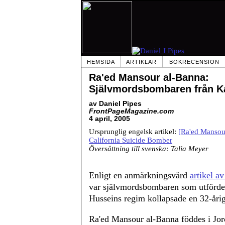
HEMSIDA
ARTIKLAR
BOKRECENSION
Ra'ed Mansour al-Banna:
Självmordsbombaren från Ka
av Daniel Pipes
FrontPageMagazine.com
4 april, 2005
Ursprunglig engelsk artikel:
[Ra'ed Mansou
California Suicide Bomber
Översättning till svenska: Talia Meyer
Enligt en anmärkningsvärd
artikel a
var självmordsbombaren som utförde 
Husseins regim kollapsade en 32-årig 
Ra'ed Mansour al-Banna föddes i Jord