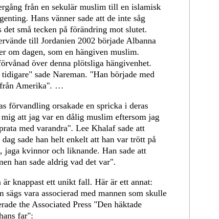
rgång från en sekulär muslim till en islamisk
ngenting. Hans vänner sade att de inte såg
 det små tecken på förändring mot slutet.
rvände till Jordanien 2002 började Albanna
ger om dagen, som en hängiven muslim.
förvånad över denna plötsliga hängivenhet.
ta tidigare" sade Nareman. "Han började med
m från Amerika". …
s förvandling orsakade en spricka i deras
l mig att jag var en dålig muslim eftersom jag
e prata med varandra". Lee Khalaf sade att
dag sade han helt enkelt att han var trött på
a, jaga kvinnor och liknande. Han sade att
en han sade aldrig vad det var".
 är knappast ett unikt fall. Här är ett annat:
 sägs vara associerad med mannen som skulle
rade the Associated Press "Den häktade
hans far":