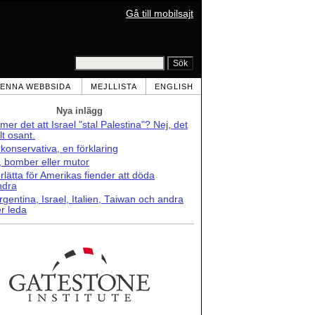
Gå till mobilsajt
ENNA WEBBSIDA
MEJLLISTA
ENGLISH
Nya inlägg
er det att Israel "stal Palestina"? Nej, det
lt osant.
konservativa, en förklaring
r, bomber eller mutor
lätta för Amerikas fiender att döda
ndra
rgentina, Israel, Italien, Taiwan och andra
r leda