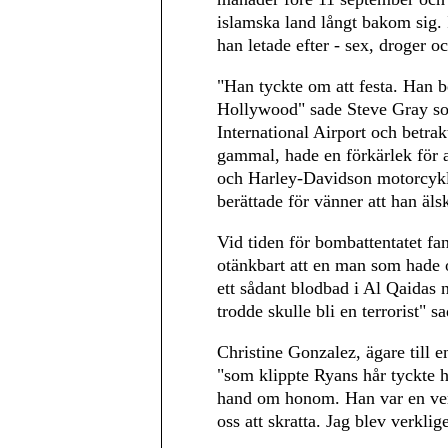
islamska land långt bakom sig. 
han letade efter - sex, droger och
"Han tyckte om att festa. Han b
Hollywood" sade Steve Gray s
International Airport och betr
gammal, hade en förkärlek för
och Harley-Davidson motorcykl
berättade för vänner att han äl
Vid tiden för bombattentatet fa
otänkbart att en man som hade
ett sådant blodbad i Al Qaidas 
trodde skulle bli en terrorist" 
Christine Gonzalez, ägare till e
"som klippte Ryans hår tyckte ha
hand om honom. Han var en verkl
oss att skratta. Jag blev verkl