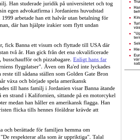
Tru
. Han studerade juridik på universitetet och tog
Ham
in egen advokatfirma i Jordaniens huvudstad
beh
1999 arbetade han ett halvår utan betalning för
Kin
Tur
n, där han hjälpte irakier som flytt undan
väs
"Up
ter
Sel
r, fick Banna ett visum och flyttade till USA där
Hie
stan två år. Han gick från det ena okvalificerade
Eur
re, busschaufför och pizzabagare.
Enligt hans far
vär
sab
rniens flygplatser". Även om Ra'ed inte lyckades
 reste till sådana ställen som Golden Gate Bron
 hår växa och började spela amerikansk
des till hans familj i Jordanien visar Banna ätande
 en strand i Kalifornien, sittande på en motorcykel
pter medan han håller en amerikansk flagga. Han
isten flicka tills hennes föräldrar krävde att
a och berättade för familjen hemma om
"De respekterar alla som är uppriktiga". Talal