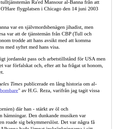
tulltjänstemän Ra'ed Mansour al-Banna från att
 O'Hare flygplatsen i Chicago den 14 juni 2003
-Banna var en självmordsbenägen jihadist, men
sa var att de tjänstemän från CBP (Tull och
onom trodde att hans avsikt med att komma
ns med syftet med hans visa.
tigt jordanskt pass och arbetstillstånd för USA men
t var förfalskat och, efter att ha frågat ut honom,
t.
eles Times
publicerade en lång historia om al-
ilbombare
" av H.G. Reza, varifrån jag tagit vissa
rnien) där han - stärkt av öl och
an hämningar. Den dunkande musiken var
n roade sig bekymmerslöst. Det var några få
Albanna hade lämnat inskränkningarna i sitt