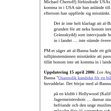
Michael Chertoff) förhindrade USAs 
komma in i USA när han anlände till
eftersom han uppförde sig misstänkt.
Det är inte helt klarlagt att al
grunden för att neka honom inre
Gränsskydd) som intervjuade h
in i landet … inte stämde övere
PM:et säger att al-Banna hade ett gil
tulltjänstemännen misstänkte att passe
tillät honom inte att komma in i lande
Uppdatering 15 april 2006
:
Los Ang
Banna "
Osannolik kandidat för en b
huvuddelar. Det börjar med al-Banna
på en klubb i Hollywood (Kalifo
Jagermeistershots … dansar ut
befriande och den unge muslime
månader före 11 september och 