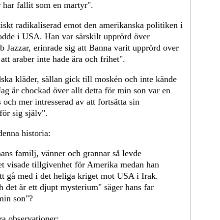
 har fallit som en martyr".
iskt radikaliserad emot den amerikanska politiken i
dde i USA. Han var särskilt upprörd över
b Jazzar, erinrade sig att Banna varit upprörd over
tt araber inte hade ära och frihet".
ska kläder, sällan gick till moskén och inte kände
Jag är chockad över allt detta för min son var en
 och mer intresserad av att fortsätta sin
ör sig själv".
 denna historia:
ans familj, vänner och grannar så levde
et visade tillgivenhet för Amerika medan han
tt gå med i det heliga kriget mot USA i Irak.
 det är ett djupt mysterium" säger hans far
min son"?
era observationer: