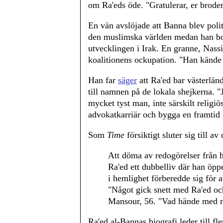
om Ra'eds öde. "Gratulerar, er broder
En vän avslöjade att Banna blev polit
den muslimska världen medan han bo
utvecklingen i Irak. En granne, Nassi
koalitionens ockupation. "Han kände a
Han far
säger
att Ra'ed bar västerländ
till namnen på de lokala shejkerna. "
mycket tyst man, inte särskilt religiös
advokatkarriär och bygga en framtid f
Som
Time
försiktigt sluter sig till av
Att döma av redogörelser från h
Ra'ed ett dubbelliv där han öpp
i hemlighet förberedde sig för a
"Något gick snett med Ra'ed och
Mansour, 56. "Vad hände med 
Ra'ed al-Bannas biografi leder till fl