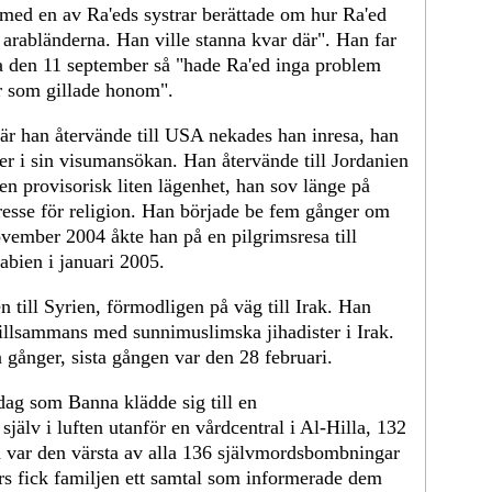
med en av Ra'eds systrar berättade om hur Ra'ed
 arabländerna. Han ville stanna kvar där". Han far
rna den 11 september så "hade Ra'ed inga problem
r som gillade honom".
är han återvände till USA nekades han inresa, han
ljer i sin visumansökan. Han återvände till Jordanien
en provisorisk liten lägenhet, han sov länge på
resse för religion. Han började be fem gånger om
ovember 2004 åkte han på en pilgrimsresa till
abien i januari 2005.
 till Syrien, förmodligen på väg till Irak. Han
 tillsammans med sunnimuslimska jihadister i Irak.
 gånger, sista gången var den 28 februari.
dag som Banna klädde sig till en
älv i luften utanför en vårdcentral i Al-Hilla, 132
a var den värsta av alla 136 självmordsbombningar
s fick familjen ett samtal som informerade dem