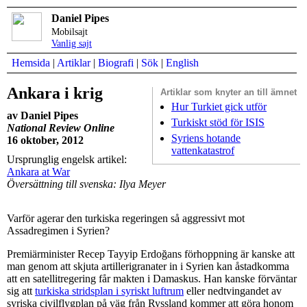
Daniel Pipes
Mobilsajt
Vanlig sajt
Hemsida
|
Artiklar
|
Biografi
|
Sök
|
English
Ankara i krig
Artiklar som
knyter an till ämnet
Hur Turkiet gick utför
av Daniel Pipes
Turkiskt stöd för ISIS
National Review Online
Syriens hotande
16 oktober, 2012
vattenkatastrof
Ursprunglig engelsk artikel:
Ankara at War
Översättning till svenska: Ilya Meyer
Varför agerar den turkiska regeringen så aggressivt mot
Assadregimen i Syrien?
Premiärminister Recep Tayyip Erdoğans förhoppning är kanske att
man genom att skjuta artillerigranater in i Syrien kan åstadkomma
att en satellitregering får makten i Damaskus. Han kanske förväntar
sig att
turkiska stridsplan i syriskt luftrum
eller nedtvingandet av
syriska civilflygplan på väg från Ryssland kommer att göra honom