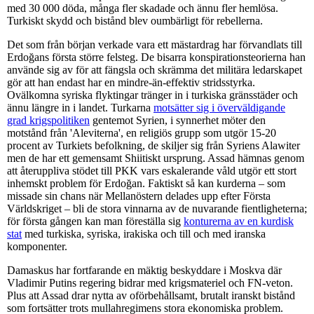
med 30 000 döda, många fler skadade och ännu fler hemlösa.
Turkiskt skydd och bistånd blev oumbärligt för rebellerna.
Det som från början verkade vara ett mästardrag har förvandlats till
Erdoğans första större felsteg. De bisarra konspirationsteorierna han
använde sig av för att fängsla och skrämma det militära ledarskapet
gör att han endast har en mindre-än-effektiv stridsstyrka.
Ovälkomna syriska flyktingar tränger in i turkiska gränsstäder och
ännu längre in i landet. Turkarna
motsätter sig i överväldigande
grad krigspolitiken
gentemot Syrien, i synnerhet möter den
motstånd från 'Aleviterna', en religiös grupp som utgör 15-20
procent av Turkiets befolkning, de skiljer sig från Syriens Alawiter
men de har ett gemensamt Shiitiskt ursprung. Assad hämnas genom
att återuppliva stödet till PKK vars eskalerande våld utgör ett stort
inhemskt problem för Erdoğan. Faktiskt så kan kurderna – som
missade sin chans när Mellanöstern delades upp efter Första
Världskriget – bli de stora vinnarna av de nuvarande fientligheterna;
för första gången kan man föreställa sig
konturerna av en kurdisk
stat
med turkiska, syriska, irakiska och till och med iranska
komponenter.
Damaskus har fortfarande en mäktig beskyddare i Moskva där
Vladimir Putins regering bidrar med krigsmateriel och FN-veton.
Plus att Assad drar nytta av oförbehållsamt, brutalt iranskt bistånd
som fortsätter trots mullahregimens stora ekonomiska problem.