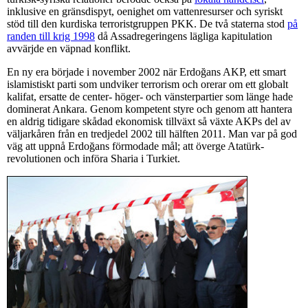
inklusive en gränsdispyt, oenighet om vattenresurser och syriskt
stöd till den kurdiska terroristgruppen PKK. De två staterna stod
på
randen till krig 1998
då Assadregeringens lägliga kapitulation
avvärjde en väpnad konflikt.
En ny era började i november 2002 när Erdoğans AKP, ett smart
islamistiskt parti som undviker terrorism och orerar om ett globalt
kalifat, ersatte de center- höger- och vänsterpartier som länge hade
dominerat Ankara. Genom kompetent styre och genom att hantera
en aldrig tidigare skådad ekonomisk tillväxt så växte AKPs del av
väljarkåren från en tredjedel 2002 till hälften 2011. Man var på god
väg att uppnå Erdoğans förmodade mål; att överge Atatürk-
revolutionen och införa Sharia i Turkiet.