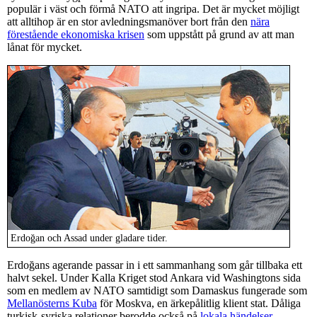
populär i väst och förmå NATO att ingripa. Det är mycket möjligt
att alltihop är en stor avledningsmanöver bort från den
nära
förestående ekonomiska krisen
som uppstått på grund av att man
lånat för mycket.
Erdoğan och Assad under gladare tider.
Erdoğans agerande passar in i ett sammanhang som går tillbaka ett
halvt sekel. Under Kalla Kriget stod Ankara vid Washingtons sida
som en medlem av NATO samtidigt som Damaskus fungerade som
Mellanösterns Kuba
för Moskva, en ärkepålitlig klient stat. Dåliga
turkisk-syriska relationer berodde också på
lokala händelser
,