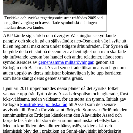
Turkiska och syriska regeringsministrar träffades 2009 vid
en gränsövergång och avskaffade symboliskt delningen
mellan deras två länder.
AKP kände sig stärkta och övergav Washingtons skyddande
paraply och slog in på en självständig neo-Osmansk väg i syfte att
bli en regional makt som under tidigare århundraden. För Syrien så
betydde detta ett slut på decennier av fientlighet och man skaffade
sig inflytande genom bra handel och andra relationer, något som
symboliserades av
gemensamma militärövningar
, genom att
Erdoğan och Bashar al-Assad semestrade tillsammans och genom
att en uppsjö av deras ministrar bokstavligen lyfte upp barriären
som hade stängt deras gemensamma gräns.
I januari 2011 uppenbarades dessa planer då det syriska folket
vaknade upp från fyrtio år av Assads despotism och agiterade, först
icke-våldsamt, sedan våldsamt, för att störta sin tyrann. Initialt gav
Erdoğan
konstruktiva politiska råd
till Assad som den senare
avvisade till förmån för våldsamt förtryck. Som svar fördömde den
sunnimuslimske Erdoğan känslosamt den Alawitiske Assad och
började bistå den till stora delar sunnimuslimska rebellstyrkan.
Medan konflikten blev alltmer hänsynslös, sekteristisk och
islamistisk blev det i praktiken ett Sunni-alawitiskt inbördeskrig