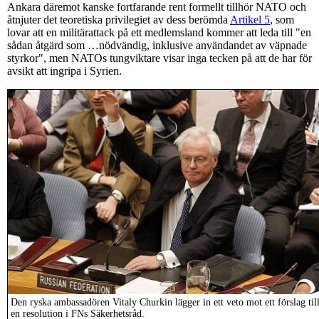
Ankara däremot kanske fortfarande rent formellt tillhör NATO och
åtnjuter det teoretiska privilegiet av dess berömda
Artikel 5
, som
lovar att en militärattack på ett medlemsland kommer att leda till "en
sådan åtgärd som …nödvändig, inklusive användandet av väpnade
styrkor", men NATOs tungviktare visar inga tecken på att de har för
avsikt att ingripa i Syrien.
Den ryska ambassadören Vitaly Churkin lägger in ett veto mot ett förslag til
en resolution i FNs Säkerhetsråd.