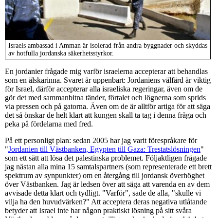
Israels ambassad i Amman är isolerad från andra byggnader och skyddas
av hotfulla jordanska säkerhetsstyrkor.
En jordanier frågade mig varför israelerna accepterar att behandlas
som en älskarinna. Svaret är uppenbart: Jordaniens välfärd är viktig
för Israel, därför accepterar alla israeliska regeringar, även om de
gör det med sammanbitna tänder, förtalet och lögnerna som sprids
via pressen och på gatorna. Även om de är alltför artiga för att säga
det så önskar de helt klart att kungen skall ta tag i denna fråga och
peka på fördelarna med fred.
På ett personligt plan: sedan 2005 har jag varit förespråkare för
"
Jordanien till Västbanken, Egypten till Gaza: Trestatslösningen
"
som ett sätt att lösa det palestinska problemet. Följaktligen frågade
jag nästan alla mina 15 samtalspartners (som representerade ett brett
spektrum av synpunkter) om en återgång till jordansk överhöghet
över Västbanken. Jag är ledsen över att säga att varenda en av dem
avvisade detta klart och tydligt. "Varför", sade de alla, "skulle vi
vilja ha den huvudvärken?" Att acceptera deras negativa utlåtande
betyder att Israel inte har någon praktiskt lösning på sitt svåra