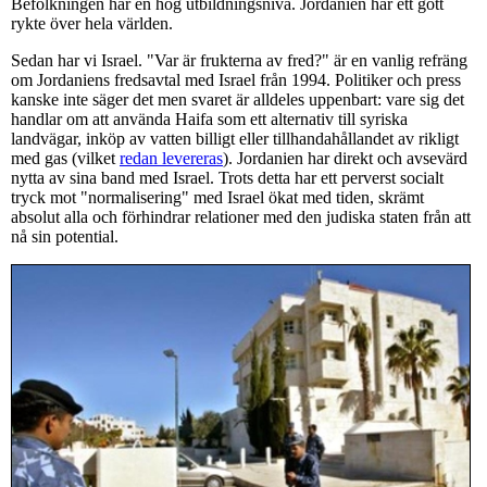
Befolkningen har en hög utbildningsnivå. Jordanien har ett gott
rykte över hela världen.
Sedan har vi Israel. "Var är frukterna av fred?" är en vanlig refräng
om Jordaniens fredsavtal med Israel från 1994. Politiker och press
kanske inte säger det men svaret är alldeles uppenbart: vare sig det
handlar om att använda Haifa som ett alternativ till syriska
landvägar, inköp av vatten billigt eller tillhandahållandet av rikligt
med gas (vilket
redan levereras
). Jordanien har direkt och avsevärd
nytta av sina band med Israel. Trots detta har ett perverst socialt
tryck mot "normalisering" med Israel ökat med tiden, skrämt
absolut alla och förhindrar relationer med den judiska staten från att
nå sin potential.