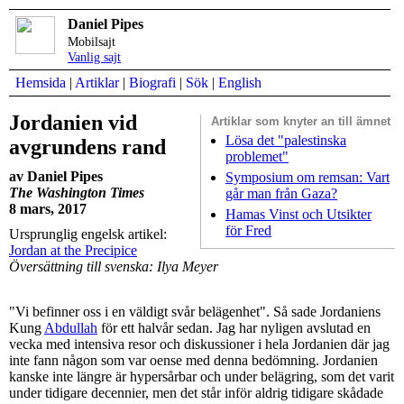
Daniel Pipes
Mobilsajt
Vanlig sajt
Hemsida
|
Artiklar
|
Biografi
|
Sök
|
English
Jordanien vid
Artiklar som
knyter an till ämnet
Lösa det "palestinska
avgrundens rand
problemet"
av Daniel Pipes
Symposium om remsan: Vart
The Washington Times
går man från Gaza?
8 mars, 2017
Hamas Vinst och Utsikter
för Fred
Ursprunglig engelsk artikel:
Jordan at the Precipice
Översättning till svenska: Ilya Meyer
"Vi befinner oss i en väldigt svår belägenhet". Så sade Jordaniens
Kung
Abdullah
för ett halvår sedan. Jag har nyligen avslutad en
vecka med intensiva resor och diskussioner i hela Jordanien där jag
inte fann någon som var oense med denna bedömning. Jordanien
kanske inte längre är hypersårbar och under belägring, som det varit
under tidigare decennier, men det står inför aldrig tidigare skådade