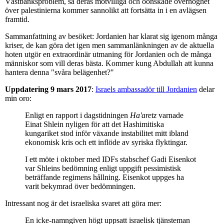
Västbanksproblem, så deras motvilliga och oönskade överhöghet
över palestinierna kommer sannolikt att fortsätta in i en avlägsen
framtid.
Sammanfattning av besöket: Jordanien har klarat sig igenom många
kriser, de kan göra det igen men sammanlänkningen av de aktuella
hoten utgör en extraordinär utmaning för Jordanien och de många
människor som vill deras bästa. Kommer kung Abdullah att kunna
hantera denna "svåra belägenhet?"
Uppdatering 9 mars 2017
:
Israels ambassadör till Jordanien
delar
min oro:
Enligt en rapport i dagstidningen
Ha'aretz
varnade
Einat Shlein nyligen för att det Hashimitiska
kungariket stod inför växande instabilitet mitt ibland
ekonomisk kris och ett inflöde av syriska flyktingar.
I ett möte i oktober med IDFs stabschef Gadi Eisenkot
var Shleins bedömning enligt uppgift pessimistisk
beträffande regimens hållning. Eisenkot uppges ha
varit bekymrad över bedömningen.
Intressant nog är det israeliska svaret att göra mer:
En icke-namngiven högt uppsatt israelisk tjänsteman