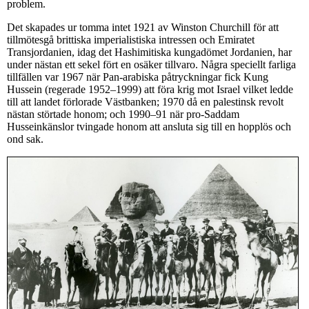
problem.
Det skapades ur tomma intet 1921 av Winston Churchill för att
tillmötesgå brittiska imperialistiska intressen och Emiratet
Transjordanien, idag det Hashimitiska kungadömet Jordanien, har
under nästan ett sekel fört en osäker tillvaro. Några speciellt farliga
tillfällen var 1967 när Pan-arabiska påtryckningar fick Kung
Hussein (regerade 1952–1999) att föra krig mot Israel vilket ledde
till att landet förlorade Västbanken; 1970 då en palestinsk revolt
nästan störtade honom; och 1990–91 när pro-Saddam
Husseinkänslor tvingade honom att ansluta sig till en hopplös och
ond sak.