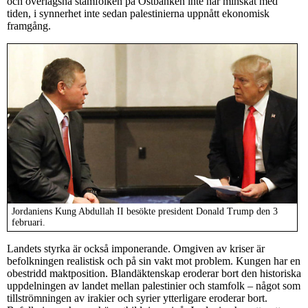
och överlägsna stamfolken på Östbanken inte har minskat med
tiden, i synnerhet inte sedan palestinierna uppnått ekonomisk
framgång.
Jordaniens Kung Abdullah II besökte president Donald Trump den 3
februari.
Landets styrka är också imponerande. Omgiven av kriser är
befolkningen realistisk och på sin vakt mot problem. Kungen har en
obestridd maktposition. Blandäktenskap eroderar bort den historiska
uppdelningen av landet mellan palestinier och stamfolk – något som
tillströmningen av irakier och syrier ytterligare eroderar bort.