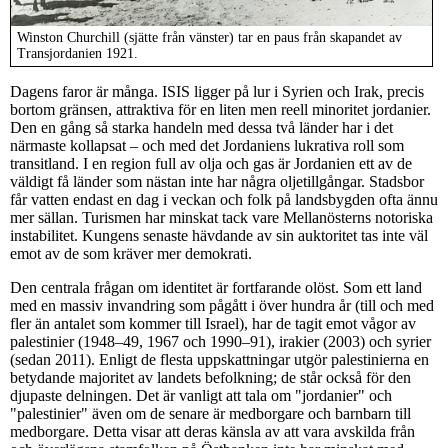
Winston Churchill (sjätte från vänster) tar en paus från skapandet av
Transjordanien 1921.
Dagens faror är många. ISIS ligger på lur i Syrien och Irak, precis
bortom gränsen, attraktiva för en liten men reell minoritet jordanier.
Den en gång så starka handeln med dessa två länder har i det
närmaste kollapsat – och med det Jordaniens lukrativa roll som
transitland. I en region full av olja och gas är Jordanien ett av de
väldigt få länder som nästan inte har några oljetillgångar. Stadsbor
får vatten endast en dag i veckan och folk på landsbygden ofta ännu
mer sällan. Turismen har minskat tack vare Mellanösterns notoriska
instabilitet. Kungens senaste hävdande av sin auktoritet tas inte väl
emot av de som kräver mer demokrati.
Den centrala frågan om identitet är fortfarande olöst. Som ett land
med en massiv invandring som pågått i över hundra år (till och med
fler än antalet som kommer till Israel), har de tagit emot vågor av
palestinier (1948–49, 1967 och 1990–91), irakier (2003) och syrier
(sedan 2011). Enligt de flesta uppskattningar utgör palestinierna en
betydande majoritet av landets befolkning; de står också för den
djupaste delningen. Det är vanligt att tala om "jordanier" och
"palestinier" även om de senare är medborgare och barnbarn till
medborgare. Detta visar att deras känsla av att vara avskilda från