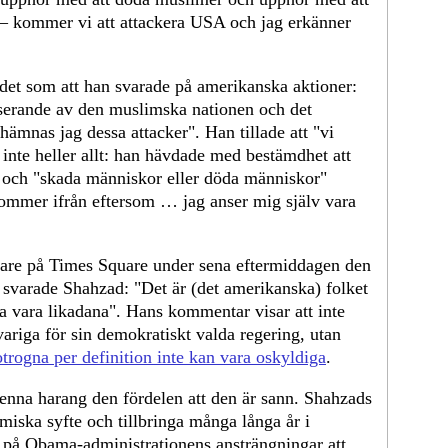
 – kommer vi att attackera USA och jag erkänner
 det som att han svarade på amerikanska aktioner:
iserande av den muslimska nationen och det
ämnas jag dessa attacker". Han tillade att "vi
inte heller allt: han hävdade med bestämdhet att
r och "skada människor eller döda människor"
kommer ifrån eftersom … jag anser mig själv vara
are på Times Square under sena eftermiddagen den
, svarade Shahzad: "Det är (det amerikanska) folket
la vara likadana". Hans kommentar visar att inte
riga för sin demokratiskt valda regering, utan
otrogna per definition inte kan vara oskyldiga
.
enna harang den fördelen att den är sann. Shahzads
slamiska syfte och tillbringa många långa år i
et på Obama-administrationens ansträngningar att