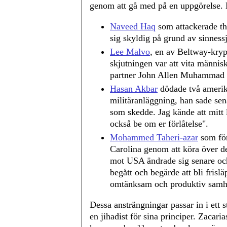
genom att gå med på en uppgörelse. 
Naveed Haq
som attackerade th
sig skyldig på grund av sinnes
Lee Malvo
, en av Beltway-krypp
skjutningen var att vita männi
partner John Allen Muhammad hä
Hasan Akbar
dödade två amerik
militäranläggning, han sade sen
som skedde. Jag kände att mitt l
också be om er förlåtelse".
Mohammed Taheri-azar
som för
Carolina genom att köra över de
mot USA ändrade sig senare och 
begått och begärde att bli frisl
omtänksam och produktiv samhä
Dessa ansträngningar passar in i ett 
en jihadist för sina principer. Zacar