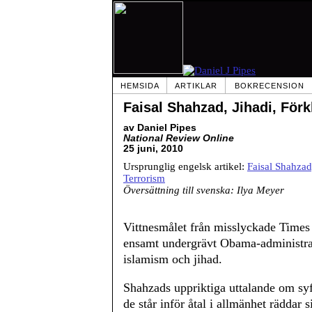
HEMSIDA
ARTIKLAR
BOKRECENSION
Faisal Shahzad, Jihadi, Förk
av Daniel Pipes
National Review Online
25 juni, 2010
Ursprunglig engelsk artikel:
Faisal Shahzad
Terrorism
Översättning till svenska: Ilya Meyer
Vittnesmålet från misslyckade Times
ensamt undergrävt Obama-administrat
islamism och jihad.
Shahzads uppriktiga uttalande om syft
de står inför åtal i allmänhet räddar 