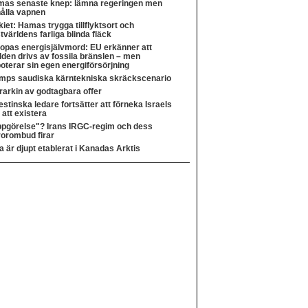
as senaste knep: lämna regeringen men
ålla vapnen
kiet: Hamas trygga tillflyktsort och
tvärldens farliga blinda fläck
opas energisjälvmord: EU erkänner att
lden drivs av fossila bränslen – men
oterar sin egen energiförsörjning
mps saudiska kärntekniska skräckscenario
rarkin av godtagbara offer
estinska ledare fortsätter att förneka Israels
t att existera
pgörelse"? Irans IRGC-regim och dess
rorombud firar
a är djupt etablerat i Kanadas Arktis