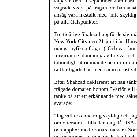
kaparen den 11 september kom nära: 
vägrade svara på frågan om han ansåg
ansåg vara likställt med "inte skyldig
på alla åtalspunkter.
Trettioårige Shahzad uppförde sig mär
New York City den 21 juni i år. H
många nyfikna frågor ("Och var fan
förvirrande blandning av försvar och 
tålmodigt, uttömmande och informativ
rättfärdigade han med samma röst sitt
Efter Shahzad deklarerat att han tänkt
frågade domaren honom "Varför vill 
tanke på att ett erkännande med säker
svarade:
"Jag vill erkänna mig skyldig och j
om eftersom – tills den dag då USA dr
och upphör med drönarattacker i So
ockupationen av muslimskt land och