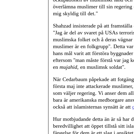
överlämna muslimer till sin regering
mig skyldig till det."
Shahzad insisterade på att framställa
"Jag är del av svaret på USAs terror
muslimska folket och å deras vägnar h
muslimer är en folkgrupp". Detta var 
hans mål varit att förstöra byggnade
eftersom "man måste förstå var jag 
en
mujahid,
en muslimsk soldat".
När Cedarbaum påpekade att fotgäng
första maj inte attackerade muslimer
som väljer regering. Vi anser dem al
bara är amerikanska medborgare ansva
också att islamisternas synsätt är att
Hur motbjudande detta än är så har d
beredvillighet att öppet tillstå sitt i
fängelse för dem är ett slag i ansikt