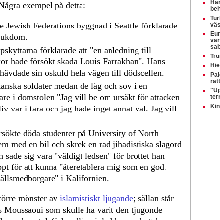
Ham
Några exempel på detta:
beh
Tur
e Jewish Federations byggnad i Seattle förklarade
väs
Eur
sjukdom.
vär
sab
skyttarna förklarade att "en anledning till
Tru
skor hade försökt skada Louis Farrakhan". Hans
Hie
vdade sin oskuld hela vägen till dödscellen.
Pal
rät
anska soldater medan de låg och sov i en
"Up
are i domstolen "Jag vill be om ursäkt för attacken
ter
Kin
iv var i fara och jag hade inget annat val. Jag vill
sökte döda studenter på University of North
m med en bil och skrek en rad jihadistiska slagord
sade sig vara "väldigt ledsen" för brottet han
äppt för att kunna "återetablera mig som en god,
llsmedborgare" i Kalifornien.
större mönster av
islamistiskt ljugande
; sällan står
ias Moussaoui som skulle ha varit den tjugonde