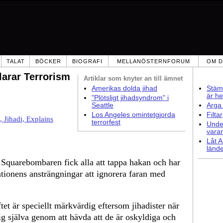
TALAT
BÖCKER
BIOGRAFI
MELLANÖSTERNFORUM
OM D
larar Terrorism
Artiklar som
knyter an till ämnet
Amerikas dolda jihad
Stämm
är he
"Plötsligt jihadsyndrom" i
Seattle
Arga 
Los Angeles omintetgjorda
Filta
, Jihadi, Explains
terrorfest
Under
vara
Låt A
lände
 Squarebombaren fick alla att tappa hakan och har
ionens ansträngningar att ignorera faran med
et är speciellt märkvärdig eftersom jihadister när
sig själva genom att hävda att de är oskyldiga och