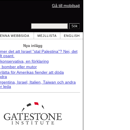
Gå till mobilsajt
ENNA WEBBSIDA
MEJLLISTA
ENGLISH
Nya inlägg
er det att Israel "stal Palestina"? Nej, det
lt osant.
konservativa, en förklaring
r, bomber eller mutor
lätta för Amerikas fiender att döda
ndra
rgentina, Israel, Italien, Taiwan och andra
r leda