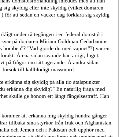
hans domstolsförhandling inleddes med att han
 sig skyldig eller inte skyldig (vilket domaren
") för att sedan en vacker dag förklara sig skyldig
kligt under rättegången i en federal domstol i
ans svar på domaren Miriam Goldman Cedarbaums
ns bomben"? "Vad gjorde du med vapnet"?) var en
förakt. Å ena sidan svarade han artigt, lugnt,
t på frågor om sitt agerande. Å andra sidan
 försök till kallblodigt massmord.
e erkänna sig skyldig på alla tio åtalspunkter
du erkänna dig skyldig?" En naturlig fråga med
het skulle ge honom ett långt fängelsestraff. Han
ag kommer att erkänna mig skyldig hundra gånger
ar tillbaka sina styrkor från Irak och Afghanistan
malia och Jemen och i Pakistan och upphör med
 upphör med att döda muslimer och upphör med att