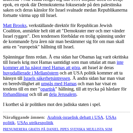
epok, en epok där Demokraterna fokuserade på den palestinska
saken och deras känslor för Israel svalnade medan Republikanerna
fortsatte värma upp till Israel.
Matt Brooks
, verkställande direktör för Republican Jewish
Coalition, anmärkte helt rätt att "Demokrater mer och mer vänder
Israel ryggen". Den tendensen förebådar en trolig spänning under
de kommande fyra åren när man bestämmer sig för om man skall
anta en "europeisk" hållning till Israel.
Spänningar finns redan. Å ena sidan har Obamas lag varit okritiska
till Israels krig mot Hamas samtidigt som man uttalat att man
inte
kommer att ha något med Hamas att göra
, att Israel är deras
huvudallierade i Mellanöstern
och att USA politik kommer att ta
hänsyn till
Israels säkerhetsintressen
. Å andra sidan har man visat
en beredvillighet att
umgås med Hamas
och man har visat en
tendens till en mer "
opartisk
" hållning, till att trycka på hårdare för
förhandlingar
och till att
dela Jerusalem
.
I korthet så är politiken mot den judiska staten i spel.
Näraliggande ämnen:
Arabisk-israelisk debatt i USA
,
USAs
politik
,
USAs utrikespolitik
prenumerera gratis på daniel pipes svenska mejllista som