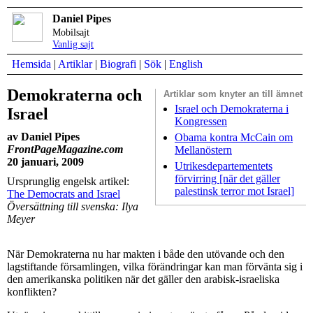
Daniel Pipes
Mobilsajt
Vanlig sajt
Hemsida
|
Artiklar
|
Biografi
|
Sök
|
English
Demokraterna och
Artiklar som
knyter an till ämnet
Israel och Demokraterna i
Israel
Kongressen
av Daniel Pipes
Obama kontra McCain om
FrontPageMagazine.com
Mellanöstern
20 januari, 2009
Utrikesdepartementets
förvirring [när det gäller
Ursprunglig engelsk artikel:
palestinsk terror mot Israel]
The Democrats and Israel
Översättning till svenska: Ilya
Meyer
När Demokraterna nu har makten i både den utövande och den
lagstiftande församlingen, vilka förändringar kan man förvänta sig i
den amerikanska politiken när det gäller den arabisk-israeliska
konflikten?