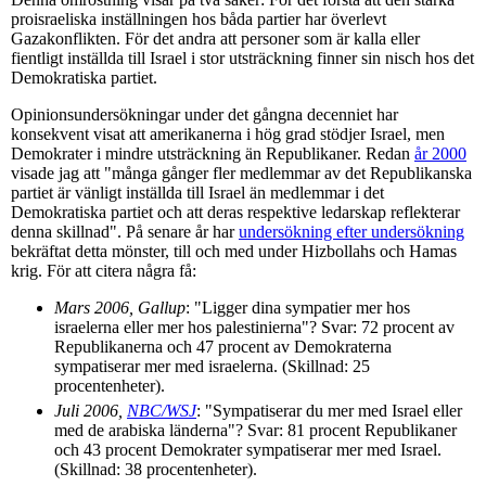
proisraeliska inställningen hos båda partier har överlevt
Gazakonflikten. För det andra att personer som är kalla eller
fientligt inställda till Israel i stor utsträckning finner sin nisch hos det
Demokratiska partiet.
Opinionsundersökningar under det gångna decenniet har
konsekvent visat att amerikanerna i hög grad stödjer Israel, men
Demokrater i mindre utsträckning än Republikaner. Redan
år 2000
visade jag att "många gånger fler medlemmar av det Republikanska
partiet är vänligt inställda till Israel än medlemmar i det
Demokratiska partiet och att deras respektive ledarskap reflekterar
denna skillnad". På senare år har
undersökning efter undersökning
bekräftat detta mönster, till och med under Hizbollahs och Hamas
krig. För att citera några få:
Mars 2006, Gallup
: "Ligger dina sympatier mer hos
israelerna eller mer hos palestinierna"? Svar: 72 procent av
Republikanerna och 47 procent av Demokraterna
sympatiserar mer med israelerna. (Skillnad: 25
procentenheter).
Juli 2006,
NBC/WSJ
: "Sympatiserar du mer med Israel eller
med de arabiska länderna"? Svar: 81 procent Republikaner
och 43 procent Demokrater sympatiserar mer med Israel.
(Skillnad: 38 procentenheter).