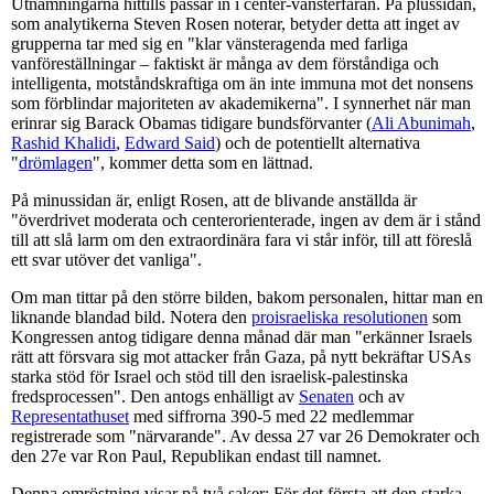
Utnämningarna hittills passar in i center-vänsterfåran. På plussidan,
som analytikerna Steven Rosen noterar, betyder detta att inget av
grupperna tar med sig en "klar vänsteragenda med farliga
vanföreställningar – faktiskt är många av dem förståndiga och
intelligenta, motståndskraftiga om än inte immuna mot det nonsens
som förblindar majoriteten av akademikerna". I synnerhet när man
erinrar sig Barack Obamas tidigare bundsförvanter (
Ali Abunimah
,
Rashid Khalidi
,
Edward Said
) och de potentiellt alternativa
"
drömlagen
", kommer detta som en lättnad.
På minussidan är, enligt Rosen, att de blivande anställda är
"överdrivet moderata och centerorienterade, ingen av dem är i stånd
till att slå larm om den extraordinära fara vi står inför, till att föreslå
ett svar utöver det vanliga".
Om man tittar på den större bilden, bakom personalen, hittar man en
liknande blandad bild. Notera den
proisraeliska resolutionen
som
Kongressen antog tidigare denna månad där man "erkänner Israels
rätt att försvara sig mot attacker från Gaza, på nytt bekräftar USAs
starka stöd för Israel och stöd till den israelisk-palestinska
fredsprocessen". Den antogs enhälligt av
Senaten
och av
Representathuset
med siffrorna 390-5 med 22 medlemmar
registrerade som "närvarande". Av dessa 27 var 26 Demokrater och
den 27e var Ron Paul, Republikan endast till namnet.
Denna omröstning visar på två saker: För det första att den starka