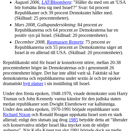
Augusti 2006,
LAT/Bloomberg
: "Håller du med om att 'USA
bör fortsätta liera sig med Israel'?" Svar: 64 procent
Republikaner och 39 procent Demokrater håller med.
(Skillnad: 25 procentenheter).
Mars 2008, Gallupundersökning
: 84 procent av
Republikanerna och 64 procent av Demokraterna har en
positiv syn på Israel. (Skillnad: 20 procentenheter).
December 2008,
Rasmussen Reports
: 75 procent av
Republikanerna och 55 procent av Demokraterna säger att
Israel är en allierad till USA. (Skillnad: 20 procentenheter).
Republikanskt stöd för Israel är konsekvent större, mellan 20-38
procentenheter högre än Demokraternas och i genomsnitt 26
procentenheter högre. Det har inte alltid varit så. Faktiskt så har
demokraterna och republikanerna under sextio år och tre epoker
dramatiskt
bytt platser
i sin inställning till Israel.
Under den första epoken, 1948-1970, visade demokrater som Harry
Truman och John Kennedy varma känslor för den judiska staten
medan republikaner som Dwight Eisenhower var kallsinniga.
Under den andra epoken, 1970-1991 började republikaner som
Richard Nixon
och Ronald Reagan uppskatta Israel som en stark
allierad; enligt den slutsats jag drog
1985
betydde detta att "liberaler
och konservativa stödjer Israel lika mycket som de stödjer
araberna". När Kalla Kriget tog slut 1991 började dock en tredje