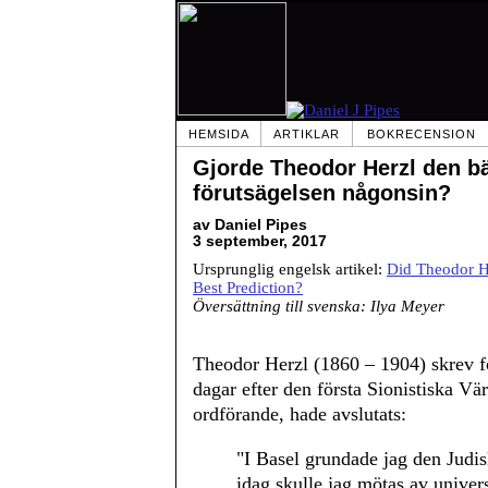
HEMSIDA
ARTIKLAR
BOKRECENSION
Gjorde Theodor Herzl den b
förutsägelsen någonsin?
av Daniel Pipes
3 september, 2017
Ursprunglig engelsk artikel:
Did Theodor H
Best Prediction?
Översättning till svenska: Ilya Meyer
Theodor Herzl (1860 – 1904) skrev f
dagar efter den första Sionistiska Vä
ordförande, hade avslutats:
"I Basel grundade jag den Judisk
idag skulle jag mötas av univer