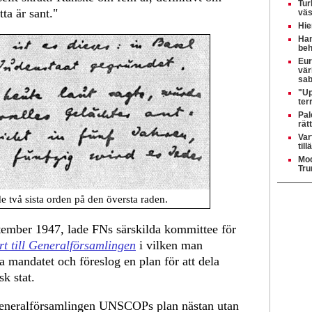
Tur
ta är sant."
väs
Hie
Ham
beh
Eur
vär
sab
"Up
ter
Pal
rät
Var
til
Mod
Tru
e två sista orden på den översta raden.
ptember 1947, lade FNs särskilda kommittee för
t till Generalförsamlingen
i vilken man
ka mandatet och föreslog en plan för att dela
sk stat.
neralförsamlingen UNSCOPs plan nästan utan