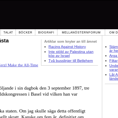
TALAT
BÖCKER
BIOGRAFI
MELLANÖSTERNFORUM
OM D
ästa
Artiklar som
knyter an till ämnet
Racing Against History
Stämm
är he
Inte stöld av Palestina utan
köp av Israel
Arga 
Två busslinjer till Betlehem
Filta
erzl Make the All-Time
Under
vara
Låt A
lände
öljande i sin dagbok den 3 september 1897, tre
rldskongressen i Basel vid vilken han var
a staten. Om jag skulle säga detta offentligt
sellt skratt. Kanske om fem år, definitivt om