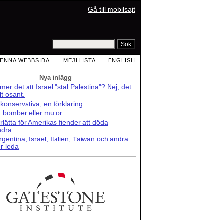
Gå till mobilsajt
ENNA WEBBSIDA
MEJLLISTA
ENGLISH
Nya inlägg
er det att Israel "stal Palestina"? Nej, det
lt osant.
konservativa, en förklaring
r, bomber eller mutor
lätta för Amerikas fiender att döda
ndra
rgentina, Israel, Italien, Taiwan och andra
r leda