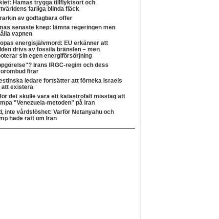
kiet: Hamas trygga tillflyktsort och
tvärldens farliga blinda fläck
rarkin av godtagbara offer
as senaste knep: lämna regeringen men
ålla vapnen
opas energisjälvmord: EU erkänner att
lden drivs av fossila bränslen – men
oterar sin egen energiförsörjning
pgörelse"? Irans IRGC-regim och dess
rorombud firar
estinska ledare fortsätter att förneka Israels
t att existera
för det skulle vara ett katastrofalt misstag att
lämpa "Venezuela-metoden" på Iran
, inte vårdslöshet: Varför Netanyahu och
mp hade rätt om Iran