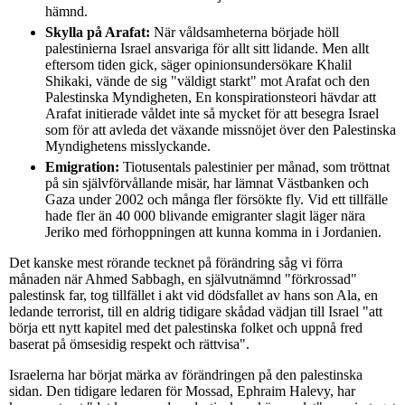
hämnd.
Skylla på Arafat:
När våldsamheterna började höll
palestinierna Israel ansvariga för allt sitt lidande. Men allt
eftersom tiden gick, säger opinionsundersökare Khalil
Shikaki, vände de sig "väldigt starkt" mot Arafat och den
Palestinska Myndigheten, En konspirationsteori hävdar att
Arafat initierade våldet inte så mycket för att besegra Israel
som för att avleda det växande missnöjet över den Palestinska
Myndighetens misslyckande.
Emigration:
Tiotusentals palestinier per månad, som tröttnat
på sin självförvållande misär, har lämnat Västbanken och
Gaza under 2002 och många fler försökte fly. Vid ett tillfälle
hade fler än 40 000 blivande emigranter slagit läger nära
Jeriko med förhoppningen att kunna komma in i Jordanien.
Det kanske mest rörande tecknet på förändring såg vi förra
månaden när Ahmed Sabbagh, en självutnämnd "förkrossad"
palestinsk far, tog tillfället i akt vid dödsfallet av hans son Ala, en
ledande terrorist, till en aldrig tidigare skådad vädjan till Israel "att
börja ett nytt kapitel med det palestinska folket och uppnå fred
baserat på ömsesidig respekt och rättvisa".
Israelerna har börjat märka av förändringen på den palestinska
sidan. Den tidigare ledaren för Mossad, Ephraim Halevy, har