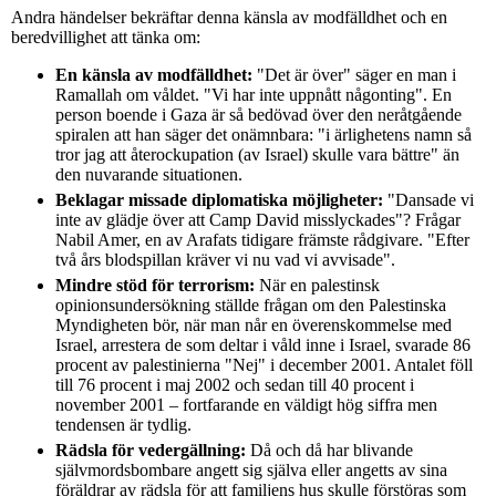
Andra händelser bekräftar denna känsla av modfälldhet och en
beredvillighet att tänka om:
En känsla av modfälldhet:
"Det är över" säger en man i
Ramallah om våldet. "Vi har inte uppnått någonting". En
person boende i Gaza är så bedövad över den neråtgående
spiralen att han säger det onämnbara: "i ärlighetens namn så
tror jag att återockupation (av Israel) skulle vara bättre" än
den nuvarande situationen.
Beklagar missade diplomatiska möjligheter:
"Dansade vi
inte av glädje över att Camp David misslyckades"? Frågar
Nabil Amer, en av Arafats tidigare främste rådgivare. "Efter
två års blodspillan kräver vi nu vad vi avvisade".
Mindre stöd för terrorism:
När en palestinsk
opinionsundersökning ställde frågan om den Palestinska
Myndigheten bör, när man når en överenskommelse med
Israel, arrestera de som deltar i våld inne i Israel, svarade 86
procent av palestinierna "Nej" i december 2001. Antalet föll
till 76 procent i maj 2002 och sedan till 40 procent i
november 2001 – fortfarande en väldigt hög siffra men
tendensen är tydlig.
Rädsla för vedergällning:
Då och då har blivande
självmordsbombare angett sig själva eller angetts av sina
föräldrar av rädsla för att familjens hus skulle förstöras som