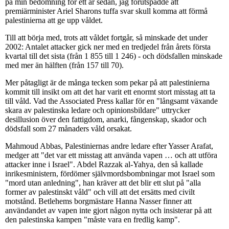
på min bedömning för ett år sedan, jag förutspådde att
premiärminister Ariel Sharons tuffa svar skull komma att förmå
palestinierna att ge upp våldet.
Till att börja med, trots att våldet fortgår, så minskade det under
2002: Antalet attacker gick ner med en tredjedel från årets första
kvartal till det sista (från 1 855 till 1 246) - och dödsfallen minskade
med mer än hälften (från 157 till 70).
Mer påtagligt är de många tecken som pekar på att palestinierna
kommit till insikt om att det har varit ett enormt stort misstag att ta
till våld. Vad the Associated Press kallar för en "långsamt växande
skara av palestinska ledare och opinionsbildare" uttrycker
desillusion över den fattigdom, anarki, fångenskap, skador och
dödsfall som 27 månaders våld orsakat.
Mahmoud Abbas, Palestiniernas andre ledare efter Yasser Arafat,
medger att "det var ett misstag att använda vapen … och att utföra
attacker inne i Israel". Abdel Razzak al-Yahya, den så kallade
inrikesministern, fördömer självmordsbombningar mot Israel som
"mord utan anledning", han kräver att det blir ett slut på "alla
former av palestinskt våld" och vill att det ersätts med civilt
motstånd. Betlehems borgmästare Hanna Nasser finner att
användandet av vapen inte gjort någon nytta och insisterar på att
den palestinska kampen "måste vara en fredlig kamp".