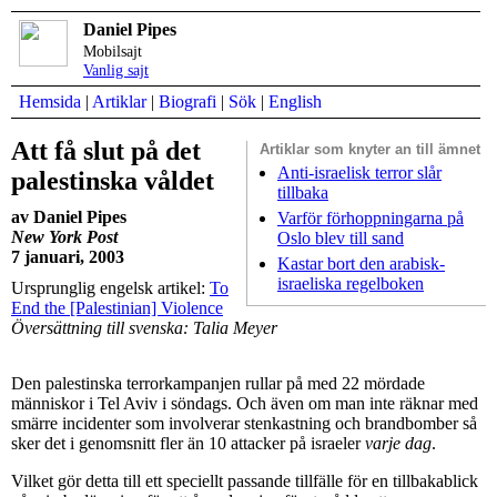
Daniel Pipes
Mobilsajt
Vanlig sajt
Hemsida
|
Artiklar
|
Biografi
|
Sök
|
English
Att få slut på det
Artiklar som
knyter an till ämnet
Anti-israelisk terror slår
palestinska våldet
tillbaka
av Daniel Pipes
Varför förhoppningarna på
New York Post
Oslo blev till sand
7 januari, 2003
Kastar bort den arabisk-
israeliska regelboken
Ursprunglig engelsk artikel:
To
End the [Palestinian] Violence
Översättning till svenska: Talia Meyer
Den palestinska terrorkampanjen rullar på med 22 mördade
människor i Tel Aviv i söndags. Och även om man inte räknar med
smärre incidenter som involverar stenkastning och brandbomber så
sker det i genomsnitt fler än 10 attacker på israeler
varje dag
.
Vilket gör detta till ett speciellt passande tillfälle för en tillbakablick