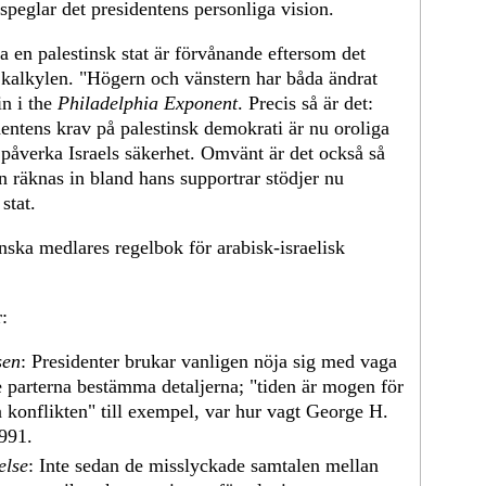
erspeglar det presidentens personliga vision.
pa en palestinsk stat är förvånande eftersom det
kalkylen. "Högern och vänstern har båda ändrat
in i the
Philadelphia Exponent
. Precis så är det:
ntens krav på palestinsk demokrati är nu oroliga
 påverka Israels säkerhet. Omvänt är det också så
kan räknas in bland hans supportrar stödjer nu
stat.
nska medlares regelbok för arabisk-israelisk
:
sen
: Presidenter brukar vanligen nöja sig med vaga
de parterna bestämma detaljerna; "tiden är mogen för
ka konflikten" till exempel, var hur vagt George H.
1991.
else
: Inte sedan de misslyckade samtalen mellan