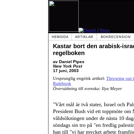
HEMSIDA
ARTIKLAR
BOKRECENSION
Kastar bort den arabisk-isra
regelboken
av Daniel Pipes
New York Post
17 juni, 2003
Ursprunglig engelsk artikel:
Throwing out t
Rulebook
Översättning till svenska: Ilya Meyer
"Vårt mål är två stater, Israel och Pal
President Bush vid ett toppmöte om M
våldsökningen under de nästa 10 dag
söndags sin tro på "en fredlig palesti
han till "vi har mycket arbete framför