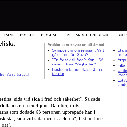
TALAT
BÖCKER
BIOGRAFI
MELLANÖSTERNFORUM
OM D
eliska
Artiklar som
knyter an till ämnet
Symposium om remsan: Vart
Stämm
går man från Gaza?
är he
"Ett försök till fred": Kan USA
Arga 
genomdriva "Vägkartan"
Filta
Bush om Israel: Halsbränna
Under
för alla
he [Arab-Israeli]
vara
Låt A
lände
estina, sida vid sida i fred och säkerhet". Så sade
ellanöstern den 4 juni. Därefter, trots
arna som dödade 63 personer, upprepade han i
nsk stat, sida vid sida med israelerna", fast nu lade
 oss".