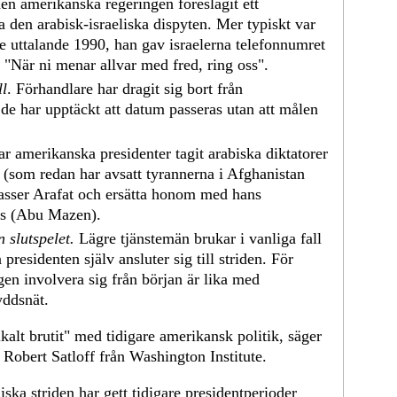
 amerikanska regeringen föreslagit ett
sa den arabisk-israeliska dispyten. Mer typiskt var
e uttalande 1990, han gav israelerna telefonnumret
m "När ni menar allvar med fred, ring oss".
ll
. Förhandlare har dragit sig bort från
de har upptäckt att datum passeras utan att målen
har amerikanska presidenter tagit arabiska diktatorer
 (som redan har avsatt tyrannerna i Afghanistan
 Yasser Arafat och ersätta honom med hans
as (Abu Mazen).
 slutspelet.
Lägre tjänstemän brukar i vanliga fall
presidenten själv ansluter sig till striden. För
gen involvera sig från början är lika med
yddsnät.
kalt brutit" med tidigare amerikansk politik, säger
 Robert Satloff från Washington Institute.
ska striden har gett tidigare presidentperioder