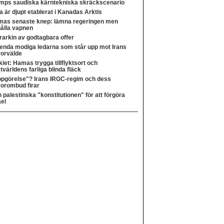
mps saudiska kärntekniska skräckscenario
a är djupt etablerat i Kanadas Arktis
as senaste knep: lämna regeringen men
ålla vapnen
rarkin av godtagbara offer
enda modiga ledarna som står upp mot Irans
rorvälde
kiet: Hamas trygga tillflyktsort och
tvärldens farliga blinda fläck
pgörelse"? Irans IRGC-regim och dess
rorombud firar
 palestinska "konstitutionen" för att förgöra
ael