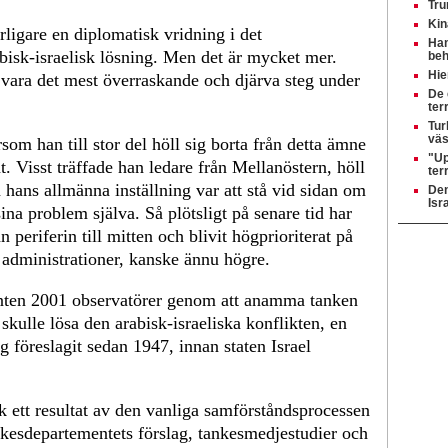
Tru
Kin
ligare en diplomatisk vridning i det
Ham
abisk-israelisk lösning. Men det är mycket mer.
beh
Hie
 vara det mest överraskande och djärva steg under
De 
ter
Tur
väs
rsom han till stor del höll sig borta från detta ämne
"Up
t. Visst träffade han ledare från Mellanöstern, höll
ter
 hans allmänna inställning var att stå vid sidan om
Den
Isr
sina problem själva. Så plötsligt på senare tid har
ån periferin till mitten och blivit högprioriterat på
e administrationer, kanske ännu högre.
enten 2001 observatörer genom att anamma tanken
 skulle lösa den arabisk-israeliska konflikten, en
 föreslagit sedan 1947, innan staten Israel
ik ett resultat av den vanliga samförståndsprocessen
kesdepartementets förslag, tankesmedjestudier och