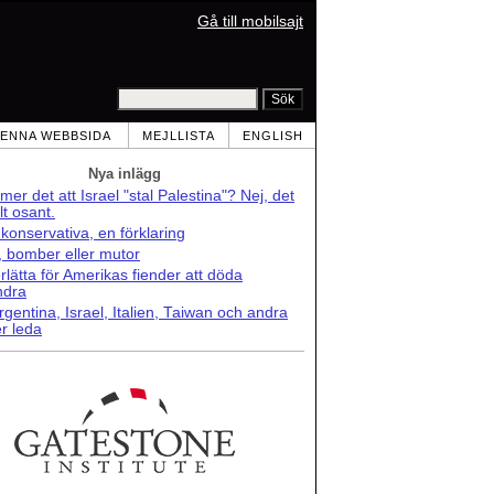
Gå till mobilsajt
ENNA WEBBSIDA
MEJLLISTA
ENGLISH
Nya inlägg
er det att Israel "stal Palestina"? Nej, det
lt osant.
konservativa, en förklaring
r, bomber eller mutor
lätta för Amerikas fiender att döda
ndra
rgentina, Israel, Italien, Taiwan och andra
r leda