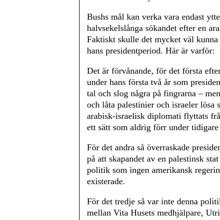
Bushs mål kan verka vara endast ytter
halvsekelslånga sökandet efter en ar
Faktiskt skulle det mycket väl kunna
hans presidentperiod. Här är varför:
Det är förvånande, för det första efte
under hans första två år som presiden
tal och slog några på fingrarna – men
och låta palestinier och israeler lösa 
arabisk-israelisk diplomati flyttats fr
ett sätt som aldrig förr under tidigar
För det andra så överraskade presid
på att skapandet av en palestinsk stat
politik som ingen amerikansk regering
existerade.
För det tredje så var inte denna polit
mellan Vita Husets medhjälpare, Utri