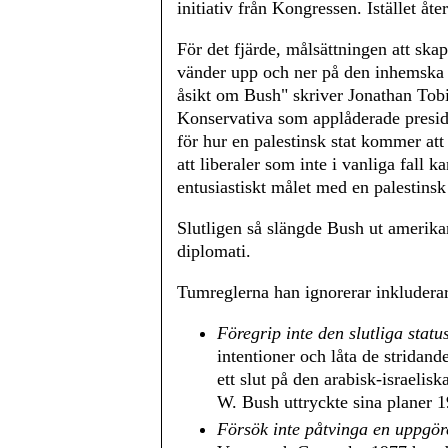
initiativ från Kongressen. Istället åt
För det fjärde, målsättningen att ska
vänder upp och ner på den inhemska 
åsikt om Bush" skriver Jonathan Tob
Konservativa som applåderade preside
för hur en palestinsk stat kommer att
att liberaler som inte i vanliga fall 
entusiastiskt målet med en palestinsk 
Slutligen så slängde Bush ut amerika
diplomati.
Tumreglerna han ignorerar inkluderar
Föregrip inte den slutliga statu
intentioner och låta de stridan
ett slut på den arabisk-israelis
W. Bush uttryckte sina planer 
Försök inte påtvinga en uppgör