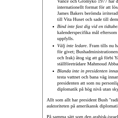
Vance och Gromyko 1977 har den
internationellt format för att lö
James Bakers berömda irriterad
till Vita Huset och sade till de
Bind inte fast dig vid en tidtabe
kalenderspecifika mål eftersom 
uppfylls.
Välj inte ledare
. Fram tills nu 
för givet; Bushadministrationen
och Irak) åtog sig att gå förbi
ställföreträdare Mahmoud Abb
Blanda inte in presidenten innan
testa vattnet och bana väg innan 
presidenten att som nu personli
diplomatik på hög nivå utan sk
Allt som allt har president Bush "radi
auktoriteten på amerikansk diplomati
På samma sätt som den arabisk-israeli