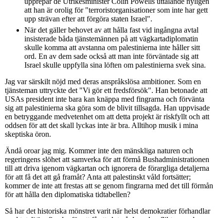
upprepar de Utrikesminister Colin Powells uttalande nyligen
att han är orolig för "terroristorganisationer som inte har gett
upp strävan efter att förgöra staten Israel".
När det gäller behovet av att hålla fast vid ingångna avtal
insisterade båda tjänstemännen på att vägkartadiplomatin
skulle komma att avstanna om palestinierna inte håller sitt
ord. En av dem sade också att man inte förväntade sig att
Israel skulle uppfylla sina löften om palestinierna svek sina.
Jag var särskilt nöjd med deras anspråkslösa ambitioner. Som en
tjänsteman uttryckte det "Vi gör ett fredsförsök". Han betonade att
USAs president inte bara kan knäppa med fingrarna och förvänta
sig att palestinierna ska göra som de blivit tillsagda. Han uppvisade
en betryggande medvetenhet om att detta projekt är riskfyllt och att
oddsen för att det skall lyckas inte är bra. Alltihop musik i mina
skeptiska öron.
Ändå oroar jag mig. Kommer inte den mänskliga naturen och
regeringens slöhet att samverka för att förmå Bushadministrationen
till att driva igenom vägkartan och ignorera de förargliga detaljerna
för att få det att gå framåt? Anta att palestinskt våld fortsätter;
kommer de inte att frestas att se genom fingrarna med det till förmån
för att hålla den diplomatiska tidtabellen?
Så har det historiska mönstret varit när helst demokratier förhandlar