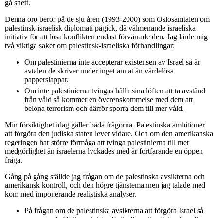
gå snett.
Denna oro beror på de sju åren (1993-2000) som Oslosamtalen om
palestinsk-israelisk diplomati pågick, då välmenande israeliska
initiativ för att lösa konflikten endast förvärrade den. Jag lärde mig
två viktiga saker om palestinsk-israeliska förhandlingar:
Om palestinierna inte accepterar existensen av Israel så är
avtalen de skriver under inget annat än värdelösa
papperslappar.
Om inte palestinierna tvingas hålla sina löften att ta avstånd
från våld så kommer en överenskommelse med dem att
belöna terrorism och därför sporra dem till mer våld.
Min försiktighet idag gäller båda frågorna. Palestinska ambitioner
att förgöra den judiska staten lever vidare. Och om den amerikanska
regeringen har större förmåga att tvinga palestinierna till mer
medgörlighet än israelerna lyckades med är fortfarande en öppen
fråga.
Gång på gång ställde jag frågan om de palestinska avsikterna och
amerikansk kontroll, och den högre tjänstemannen jag talade med
kom med imponerande realistiska analyser.
På frågan om de palestinska avsikterna att förgöra Israel så