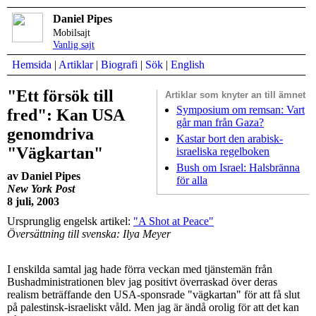
Daniel Pipes
Mobilsajt
Vanlig sajt
Hemsida
|
Artiklar
|
Biografi
|
Sök
|
English
"Ett försök till
Artiklar som
knyter an till ämnet
Symposium om remsan: Vart
fred": Kan USA
går man från Gaza?
genomdriva
Kastar bort den arabisk-
"Vägkartan"
israeliska regelboken
Bush om Israel: Halsbränna
av Daniel Pipes
för alla
New York Post
8 juli, 2003
Ursprunglig engelsk artikel:
"A Shot at Peace"
Översättning till svenska: Ilya Meyer
I enskilda samtal jag hade förra veckan med tjänstemän från
Bushadministrationen blev jag positivt överraskad över deras
realism beträffande den USA-sponsrade "vägkartan" för att få slut
på palestinsk-israeliskt våld. Men jag är ändå orolig för att det kan