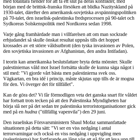
med totalitära fiender för att få ett slut på deras konflikter, med
början med de brittisk-franska försöken att blidka Nazityskland på
1930-talet, därefter den amerikansk-sovjetiska avspänningspolitiken
på 70-talet, den israelisk-palestinska fredsprocessen på 90-talet och
Sydkoreas Solskenspolitik med Nordkorea sedan 1998.
Varje gång framhärdade man i villfarelsen att om man sockrade
erbjudandet så skulle önskat resultat uppnås tills det hoppet
krossades av ett större våldsutbrott (den tyska invasionen av Polen,
den sovjetiska invasionen av Afghanistan, den andra Intifadan).
I teorin kan amerikanska beslutsfattare bryta detta mönster. Skulle
palestiniernas våld mot Israel fortsätta skulle de kunna säga något i
stil med: "Vi gjorde vårt bästa men palestinierna svek oss.
Vägkartan, en bra idé i princip, måste skjutas upp tills de är mogna
för den. Vi överger det för tillfället".
Kan de göra det? Vi får förmodligen veta det ganska snart för våldet
har fortsatt trots tecken på att den Palestinska Myndigheten har
börja slå ner på det sedan tre palestinska terroristorganisationer gick
med på en
hudna
("tillfällig vapenvila") den 29 juni.
Den israeliskas Försvarsministern Shaul Mofaz sammanfattade
situationen på detta sätt: "Vi ser en viss nedgång i antal
terrorvarningar och också en viss nedgång i uppvigling men
(palestinierna) har fortfarande en lång väg att gå för att leva upp till