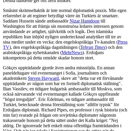
Denna händelse ger oss flera insikter.
Småsint skrämseltaktik är inte normal diplomatisk praxis. Min egen
erfarenhet är att regimer betydligt värre än Turkiets är smartare.
Saddam Hussein sände ambassadör
Nizar Hamdoon
till
Washington för att främja sin monstruösa ledares intressen genom
användande av artighet, självkritik och logik. Den islamiska
republiken Iran inbjöd nyligen undertecknad analytiker till tre av
sina medier under en vecka: den engelskspråkiga Tv-kanalen (
Press
TV
), den engelskspråkiga dagstidningen (
Tehran Times
) och den
arabiskspråkiga nyhetskanalen (
MehrNews
). Erdoğans
inkompetens på detta område skadar honom stort.
Gökçes uppträdande gjorde även andra missnöjda. En annan
paneldeltagare vid evenemanget i Sofia, journalisten och
akademikern
Steven Hayward
, skrev att "detta var ett förvånande
uppträdande av någon som har en formell diplomatisk ställning".
Ilian Vassilev, en tidigare bulgarisk ambassadör till Moskva, som
också närvarande vid evenemanget kallade Gökçes uppförande
"högst irreguljärt". Eric Edelman, en tidigare ambassadör till
Turkiet, betecknade denna föreställning som "alltför typisk" för
Erdoğans diplomati. Richard Pipes, en professor i rysk historia (och
min far) svarade på frågan om sovjetiska diplomater någonsin
trakasserade honom på detta sättet under det Kalla kriget: "Nej
aldrig. De ignorerade helt enkelt mina offentliga framträdanden i
Väst. Och när jag talade i Sovjetunionen var de artiga när de