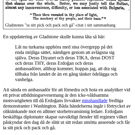
Gladstones "ta sitt pick och pack och gå"-citat i sitt sammanhang
En uppdatering av Gladstone skulle kunna låta så här:
Låt nu turkarna upphöra med sina övergrepp på det
enda möjliga sättet, nämligen genom att avlägsna sig
själva. Deras Diyanet och deras TIKA, deras DOST
och deras THY, deras Erdoğan och deras
ambassadörer, allihop kommer, hoppas jag, att dra sig
tillbaka från landet de än en gång tänker ödelägga och
vanhelga.
Att sända en ambassadör för att förnedra och hota en analytiker vid
ett privat utbildningsevenemang är den icke-våldsamma
motsvarigheten till då Erdoğans livvakter
misshandlade
fredliga
demonstranter i Washington. Båda händelserna ingår i förtrycket av
oliktänkande mot en alltmer storhetsvansinnig ledare. Erdoğans
beskäftiga diplomater skapar oavsiktligt fiender till regimen vilket
påskyndar den dag då de slitit ut sitt redan utnötta anseende och får
ta sitt pick och pack och gå.