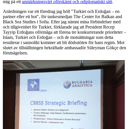
mig på ett
anmärkningsvärt oförskämt och odiplomatiskt sätt
.
Anledningen var ett föredrag jag höll "Turkiet och Erdoğan – en
partner eller ett hot", för tankesmedjan The Center for Balkan and
Black Sea Studies i Sofia. Efter jag nämnt mina förbindelser med
och tillgivenhet för Turkiet, förklarade jag att President Recep
Tayyip Erdoğans oförmåga att förena tre konkurrerande prioriteter –
Islam, Turkiet och Erdoğan – och de motsättningar som detta
resulterar i sannolikt kommer att bli dödsstöten för hans regim. Mot
slutet av tillställningen bekräftade ambassadör Süleyman Gökçe den
förutsägelsen.