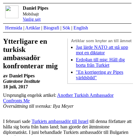
Daniel Pipes
Mobilsajt
Vanlig sajt
Hemsida
|
Artiklar
|
Biografi
|
Sök
|
English
Ytterligare en
Artiklar som
knyter an till ämnet
Jag lärde NATO att stå upp
turkisk
mot en diktator
ambassadör
Erdoğan till mig: Håll dig
konfronterar mig
borta från Turkiet
"En korrigering av Pipes
av Daniel Pipes
världsbild"
Gatestone Institute
18 juli, 2017
Ursprunglig engelsk artikel:
Another Turkish Ambassador
Confronts Me
Översättning till svenska: Ilya Meyer
I februari sade
Turkiets ambassadör till Israel
till denna författare att
hålla sig borta från hans land; han gjorde det åtminstone
diplomatiskt. I juni behandlade Turkiets ambassadör till Bulgarien