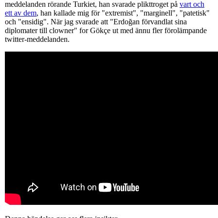
meddelanden rörande Turkiet, han svarade plikttroget på
vart och
ett av dem
, han kallade mig för "extremist", "marginell", "patetisk"
och "ensidig". När jag svarade att "Erdoğan förvandlat sina
diplomater till clowner" for Gökçe ut med ännu fler förolämpande
twitter-meddelanden.