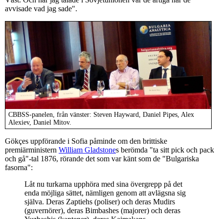
avvisade vad jag sade".
CBBSS-panelen, från vänster: Steven Hayward, Daniel Pipes, Alex
Alexiev, Daniel Mitov.
Gökçes uppförande i Sofia påminde om den brittiske
premiärministern
William Gladstone
s berömda "ta sitt pick och pack
och gå"-tal 1876, rörande det som var känt som de "Bulgariska
fasorna":
Låt nu turkarna upphöra med sina övergrepp på det
enda möjliga sättet, nämligen genom att avlägsna sig
själva. Deras Zaptiehs (poliser) och deras Mudirs
(guvernörer), deras Bimbashes (majorer) och deras