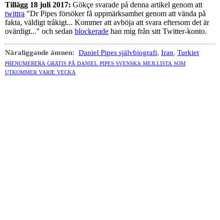
Tillägg 18 juli 2017:
Gökçe svarade på denna artikel genom att
twittra
"Dr Pipes försöker få uppmärksamhet genom att vända på
fakta, väldigt tråkigt... Kommer att avböja att svara eftersom det är
ovärdigt..." och sedan
blockerade
han mig från sitt Twitter-konto.
Näraliggande ämnen:
Daniel Pipes självbiografi
,
Iran
,
Turkiet
prenumerera gratis på daniel pipes svenska mejllista som
utkommer varje vecka