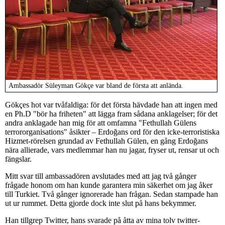
Ambassadör Süleyman Gökçe var bland de första att anlända.
Gökçes hot var tvåfaldiga: för det första hävdade han att ingen med
en Ph.D "bör ha friheten" att lägga fram sådana anklagelser; för det
andra anklagade han mig för att omfamna "Fethullah Gülens
terrororganisations" åsikter – Erdoğans ord för den icke-terroristiska
Hizmet-rörelsen grundad av Fethullah Gülen, en gång Erdoğans
nära allierade, vars medlemmar han nu jagar, fryser ut, rensar ut och
fängslar.
Mitt svar till ambassadören avslutades med att jag två gånger
frågade honom om han kunde garantera min säkerhet om jag åker
till Turkiet. Två gånger ignorerade han frågan. Sedan stampade han
ut ur rummet. Detta gjorde dock inte slut på hans bekymmer.
Han tillgrep Twitter, hans svarade på åtta av mina tolv twitter-