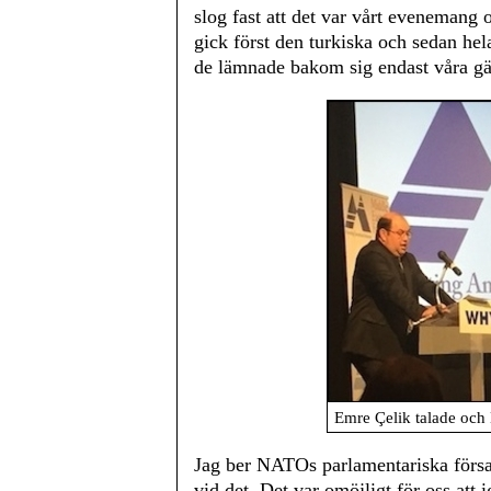
slog fast att det var vårt evenemang 
gick först den turkiska och sedan he
de lämnade bakom sig endast våra gä
Emre Çelik talade och D
Jag ber NATOs parlamentariska försam
vid det. Det var omöjligt för oss at