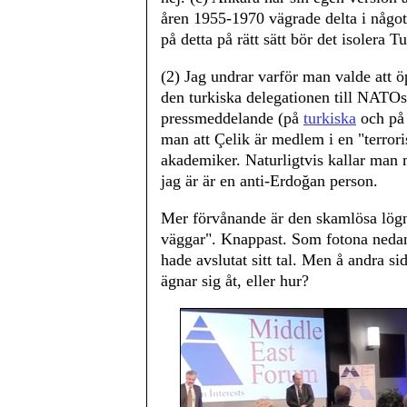
åren 1955-1970 vägrade delta i något
på detta på rätt sätt bör det isolera Tu
(2) Jag undrar varför man valde att 
den turkiska delegationen till NATOs
pressmeddelande (på
turkiska
och p
man att Çelik är medlem i en "terrori
akademiker. Naturligtvis kallar man 
jag är är en anti-Erdoğan person.
Mer förvånande är den skamlösa lögne
väggar". Knappast. Som fotona nedan 
hade avslutat sitt tal. Men å andra s
ägnar sig åt, eller hur?