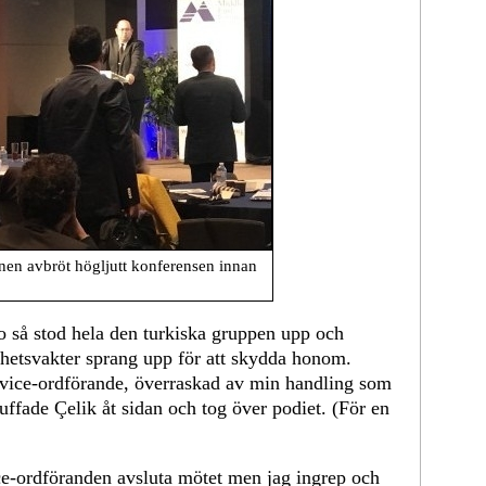
nen avbröt högljutt konferensen innan
o så stod hela den turkiska gruppen upp och
erhetsvakter sprang upp för att skydda honom.
vice-ordförande, överraskad av min handling som
uffade Çelik åt sidan och tog över podiet. (För en
ice-ordföranden avsluta mötet men jag ingrep och