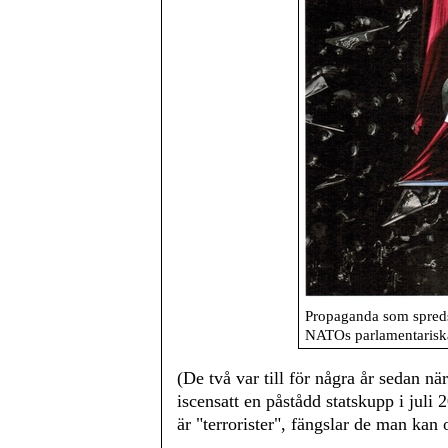
Propaganda som spreds
NATOs parlamentariska
(De två var till för några år sedan nä
iscensatt en påstådd statskupp i jul
är "terrorister", fängslar de man kan