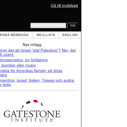
Gå till mobilsajt
ENNA WEBBSIDA
MEJLLISTA
ENGLISH
Nya inlägg
er det att Israel "stal Palestina"? Nej, det
lt osant.
konservativa, en förklaring
r, bomber eller mutor
lätta för Amerikas fiender att döda
ndra
rgentina, Israel, Italien, Taiwan och andra
r leda