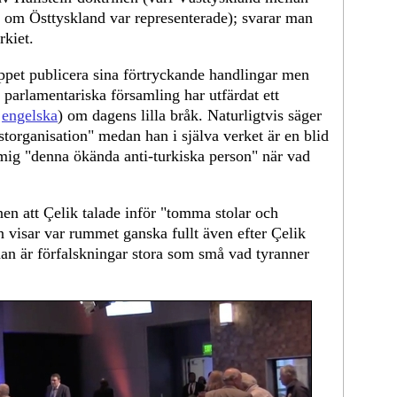
 om Östtyskland var representerade); svarar man
rkiet.
öppet publicera sina förtryckande handlingar men
 parlamentariska församling har utfärdat ett
å
engelska
)
om dagens lilla bråk. Naturligtvis säger
storganisation" medan han i själva verket är en blid
mig "denna ökända anti-turkiska person" när vad
n att Çelik talade inför "tomma stolar och
visar var rummet ganska fullt även efter Çelik
idan är förfalskningar stora som små vad tyranner