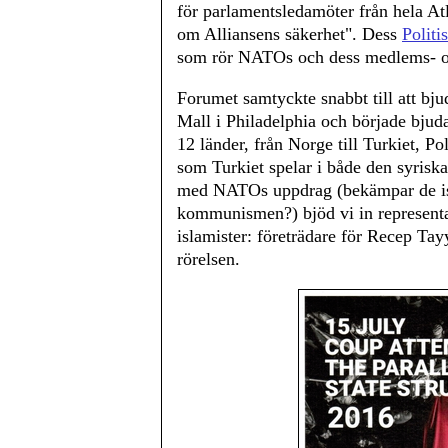
för parlamentsledamöter från hela Atl
om Alliansens säkerhet". Dess
Politi
som rör NATOs och dess medlems- oc
Forumet samtyckte snabbt till att bju
Mall i Philadelphia och började bjuda 
12 länder, från Norge till Turkiet, Po
som Turkiet spelar i både den syrisk
med NATOs uppdrag (bekämpar de i
kommunismen?) bjöd vi in representan
islamister: företrädare för Recep Ta
rörelsen.