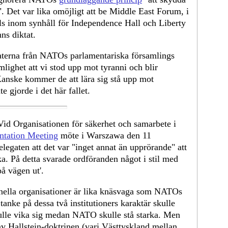
. Det var lika omöjligt att be Middle East Forum, i
ls inom synhåll för Independence Hall och Liberty
nns diktat.
egaterna från NATOs parlamentariska församlings
lighet att vi stod upp mot tyranni och blir
 Kanske kommer de att lära sig stå upp mot
 gjorde i det här fallet.
Vid Organisationen för säkerhet och samarbete i
tation Meeting
möte i Warszawa den 11
legaten att det var "inget annat än upprörande" att
a. På detta svarade ordföranden något i stil med
på vägen ut'.
ionella organisationer är lika knäsvaga som NATOs
anke på dessa två institutioners karaktär skulle
lle vika sig medan NATO skulle stå starka. Men
av Hallstein-doktrinen (vari Västtyskland mellan