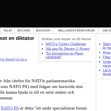
TALAT
BÖCKER
BIOGRAFI
MELLANÖSTERNFORUM
OM D
mot en diktator
Artiklar som
knyter an till ämnet
NATO's Turkey Challenge
Stämm
är he
Stå upp för Steven J. Rosen
Arga 
"En korrigering av Pipes
världsbild"
Filta
 to Stand Up to a
Under
vara
Låt A
lände
rev från chefen för NATOs parlamentariska
nt som NATO PA) med frågan om huruvida min
le kunna bjuda in till en serie möten och
lemmar.
d
NATO PA
är detta "ett unikt specialiserat forum