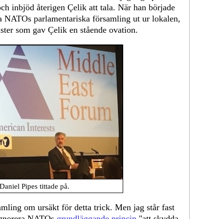
och inbjöd återigen Çelik att tala. När han började
la NATOs parlamentariska församling ut ur lokalen,
ster som gav Çelik en stående ovation.
aniel Pipes tittade på.
ling om ursäkt för detta trick. Men jag står fast
t ignorera NATOs
grundläggande princip
"att skydda