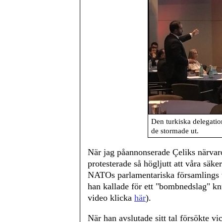
Den turkiska delegatio
de stormade ut.
När jag påannonserade Çeliks närvar
protesterade så högljutt att våra säk
NATOs parlamentariska församlings 
han kallade för ett "bombnedslag" kn
video klicka
här
).
När han avslutade sitt tal försökte v