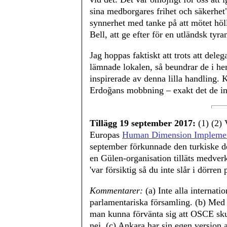
sina medborgares frihet och säkerhet"
synnerhet med tanke på att mötet höl
Bell, att ge efter för en utländsk tyra
Jag hoppas faktiskt att trots att del
lämnade lokalen, så beundrar de i hem
inspirerade av denna lilla handling.
Erdoğans mobbning – exakt det de inte
Tillägg 19 september 2017:
(1) (2) 
Europas
Human Dimension Implemen
september förkunnade den turkiske de
en Gülen-organisation tilläts medverk
'var försiktig så du inte slår i dörren 
Kommentarer:
(a) Inte alla internat
parlamentariska församling. (b) Med t
man kunna förvänta sig att OSCE sku
nej. (c) Ankara har sin egen version 