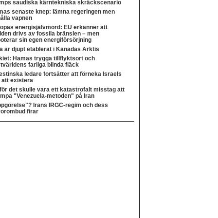
mps saudiska kärntekniska skräckscenario
as senaste knep: lämna regeringen men
ålla vapnen
opas energisjälvmord: EU erkänner att
lden drivs av fossila bränslen – men
oterar sin egen energiförsörjning
a är djupt etablerat i Kanadas Arktis
kiet: Hamas trygga tillflyktsort och
tvärldens farliga blinda fläck
estinska ledare fortsätter att förneka Israels
t att existera
för det skulle vara ett katastrofalt misstag att
lämpa "Venezuela-metoden" på Iran
pgörelse"? Irans IRGC-regim och dess
rorombud firar