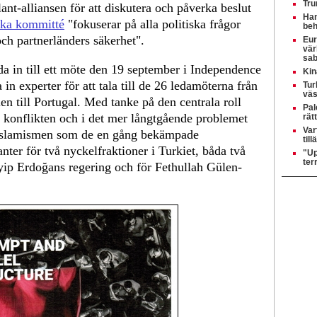
Tru
ant-alliansen för att diskutera och påverka beslut
Ham
ska kommitté
"fokuserar på alla politiska frågor
beh
h partnerländers säkerhet".
Eur
vär
sab
da in till ett möte den 19 september i Independence
Kin
in experter för att tala till de 26 ledamöterna från
Tur
väs
len till Portugal. Med tanke på den centrala roll
Pal
a konflikten och i det mer långtgående problemet
rät
Var
slamismen som de en gång bekämpade
til
ter för två nyckelfraktioner i Turkiet, båda två
"Up
ter
yyip Erdoğans regering och för Fethullah Gülen-