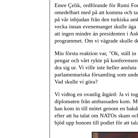
Emre Çelik, ordförande för Rumi Foru
omedelbart med på att komma och tala
på vår inbjudan från den turkiska am
vecka innan evenemanget skulle äga
att ingen mindre än presidenten i Anka
programmet. Om vi vägrade skulle d
Min första reaktion var, "Ok, ställ in
pengar och vårt rykte på konferensen
dra sig ur. Vi ville inte heller anslu
parlamentariska församling som under
Vad skulle vi göra?
Vi vidtog en ovanlig åtgärd: Ja vi t
diplomaten från ambassaden kom. Men
han kom in till mötet genom en bakdör
efter att ha talat om NATOs skam och 
bjöd upp honom till podiet för att tal