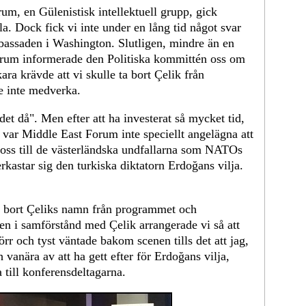
m, en Gülenistisk intellektuell grupp, gick
. Dock fick vi inte under en lång tid något svar
bassaden i Washington. Slutligen, mindre än en
 rum informerade den Politiska kommittén oss om
ra krävde att vi skulle ta bort Çelik från
e inte medverka.
 det då". Men efter att ha investerat så mycket tid,
 var Middle East Forum inte speciellt angelägna att
ta oss till de västerländska undfallarna som NATOs
kastar sig den turkiska diktatorn Erdoğans vilja.
og bort Çeliks namn från programmet och
 i samförstånd med Çelik arrangerade vi så att
r och tyst väntade bakom scenen tills det att jag,
vanära av att ha gett efter för Erdoğans vilja,
a till konferensdeltagarna.