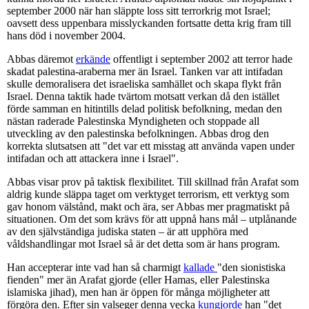
september 2000 när han släppte loss sitt terrorkrig mot Israel;
oavsett dess uppenbara misslyckanden fortsatte detta krig fram till
hans död i november 2004.
Abbas däremot
erkände
offentligt i september 2002 att terror hade
skadat palestina-araberna mer än Israel. Tanken var att intifadan
skulle demoralisera det israeliska samhället och skapa flykt från
Israel. Denna taktik hade tvärtom motsatt verkan då den istället
förde samman en hitintills delad politisk befolkning, medan den
nästan raderade Palestinska Myndigheten och stoppade all
utveckling av den palestinska befolkningen. Abbas drog den
korrekta slutsatsen att "det var ett misstag att använda vapen under
intifadan och att attackera inne i Israel".
Abbas visar prov på taktisk flexibilitet. Till skillnad från Arafat som
aldrig kunde släppa taget om verktyget terrorism, ett verktyg som
gav honom välstånd, makt och ära, ser Abbas mer pragmatiskt på
situationen. Om det som krävs för att uppnå hans mål – utplånande
av den självständiga judiska staten – är att upphöra med
våldshandlingar mot Israel så är det detta som är hans program.
Han accepterar inte vad han så charmigt
kallade
"den sionistiska
fienden" mer än Arafat gjorde (eller Hamas, eller Palestinska
islamiska jihad), men han är öppen för många möjligheter att
förgöra den. Efter sin valseger denna vecka
kungjorde
han "det