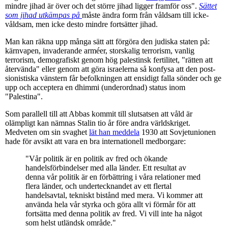
mindre jihad är över och det större jihad ligger framför oss".
Sättet
som jihad utkämpas på
måste ändra form från våldsam till icke-
våldsam, men icke desto mindre fortsätter jihad.
Man kan räkna upp många sätt att förgöra den judiska staten på:
kärnvapen, invaderande arméer, storskalig terrorism, vanlig
terrorism, demografiskt genom hög palestinsk fertilitet, "rätten att
återvända" eller genom att göra israelerna så konfysa att den post-
sionistiska vänstern får befolkningen att ensidigt falla sönder och ge
upp och acceptera en dhimmi (underordnad) status inom
"Palestina".
Som parallell till att Abbas kommit till slutsatsen att våld är
olämpligt kan nämnas Stalin tio år före andra världskriget.
Medveten om sin svaghet
lät han meddela
1930 att Sovjetunionen
hade för avsikt att vara en bra internationell medborgare:
"Vår politik är en politik av fred och ökande
handelsförbindelser med alla länder. Ett resultat av
denna vår politik är en förbättring i våra relationer med
flera länder, och undertecknandet av ett flertal
handelsavtal, tekniskt bistånd med mera. Vi kommer att
använda hela vår styrka och göra allt vi förmår för att
fortsätta med denna politik av fred. Vi vill inte ha något
som helst utländsk område."