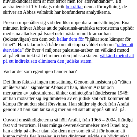
huvudkandidat som är mot terror men för 'återvändande'". Ett
australiensiskt TV bolags rubrik
bekräftar
denna förbryllning, de
skriver att Abbas valtaktik har konfunderat analytikerna.
Pressen uppehåller sig vid den lika uppenbara motsättningen: Ena
minuten kräver Abbas att de palestinsk-arabiska terroristerna upphör
med sina attacker på Israel och i nästa minut kramar han
(bokstavligen) om dem och
kallar dem för
"hjältar som kämpar för
frihet". Han talar också både om att stoppa våldet och om "
rätten att
återvända
" för över 4 miljoner palestina-araber, en välkänd metod
att på ett indirekt sätt eliminera den judiska staten.
välkänd metod att
på ett indirekt sätt eliminera den judiska staten
.
Vad är det som egentligen händer här?
Det finns faktiskt ingen motsättning. Genom att insistera på "rätten
att återvända" signalerar Abbas att han, liksom Arafat och
merparten av palestinierna, tänker omintetgöra händelserna 1948;
att han motsätter sig legitimiteten av en judisk stat och kommer att
kämpa för att den skall försvinna. Han skiljer sig dock från Arafat
genom att han kan tänka sig mer än ett sätt att uppnå sitt mål på.
Oavsett omständigheterna så höll Arafat, från 1965 – 2004, ihärdigt
fast vid terrorism. Hans många överenskommelser med Israel tog
han aldrig på allvar utan såg dem mer som ett sätt för honom att
kunna mörda fler Israeler. Arafats diplomati nådde sin höjdpunkt i