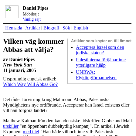
Daniel Pipes
Mobilsajt
Vanlig sajt
Hemsida
|
Artiklar
|
Biografi
|
Sök
|
English
Vilken väg kommer
Artiklar som
knyter an till ämnet
Acceptera Israel som den
Abbas att välja?
judiska staten?
av Daniel Pipes
Palestinierna förtjänar inte
New York Sun
ytterligare hjälp
11 januari, 2005
UNRWA:
Flyktingförbannelsen
Ursprunglig engelsk artikel:
Which Way Will Abbas Go?
Det råder förvirring kring Mahmoud Abbas, Palestinska
Myndighetens nye ordförande. Accepterar han Israel existens eller
vill han förgöra landet?
Matthew Kalman från den kanadensiske tidskriften Globe and Mail
urskiljer
"en öppenbart dubbeltydlig kampanj". En artikel i Jewish
Exponent
med titel
"Han både vill och inte vill: Palestinsk