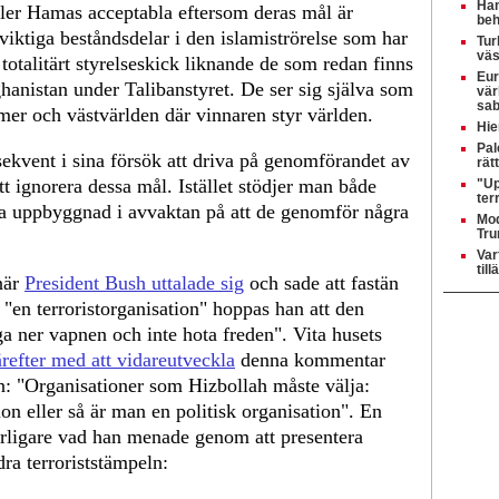
Ham
ller Hamas acceptabla eftersom deras mål är
beh
viktiga beståndsdelar i den islamiströrelse som har
Tur
väs
 totalitärt styrelseskick liknande de som redan finns
Eur
hanistan under Talibanstyret. De ser sig själva som
vär
sab
mer och västvärlden där vinnaren styr världen.
Hie
Pal
kvent i sina försök att driva på genomförandet av
rät
t ignorera dessa mål. Istället stödjer man både
"Up
ter
ka uppbyggnad i avvaktan på att de genomför några
Mod
Tru
Var
til
när
President Bush uttalade sig
och sade att fastän
"en terroristorganisation" hoppas han att den
a ner vapnen och inte hota freden". Vita husets
ärefter med att vidareutveckla
denna kommentar
en: "Organisationer som Hizbollah måste välja:
ion eller så är man en politisk organisation". En
rligare vad han menade genom att presentera
dra terroriststämpeln: