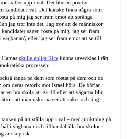
or ställer upp i val. Det blir en positiv
om kandidat i val. Det kanske finns några som
'rösta på mig jag ser fram emot att spränga
en jag tror inte det. Jag tror att de människor
 kandidater säger 'rösta på mig, jag ser fram
 i vägbanan', eller 'jag ser fram emot att se till
en Hamas
skulle enligt Rice
kunna utvecklas i rätt
emokratiska processen:
 också tänka på dem som röstat på dem och de
n om deras retorik mot Israel hörs. De börjar
r en bra skola att gå till eller att vägarna blir
 bättre, att människorna ser att saker och ting
t tanken på att ställa upp i val – med inriktning på
hål i vägbanan och tillhandahålla bra skolor –
g är skeptisk.