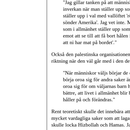
"Jag gillar tanken på att människ
inverkan när man ställer upp s
ställer upp i val med vallöftet 
sönder Amerika'. Jag vet inte. M
som i allmänhet ställer upp som
emot att se till att få bort hålen
att ni har mat på bordet'."
Också den palestinska organisation
riktning när den väl går med i den d
"När människor väljs börjar de
börja oroa sig för andra saker ä
oroa sig för om väljarnas barn ha
bättre, att livet i allmänhet blir
håller på och förändras."
Rent teoretiskt skulle det innebära at
mycket vardagliga saker som att laga 
skulle locka Hizbollah och Hamas. Ja