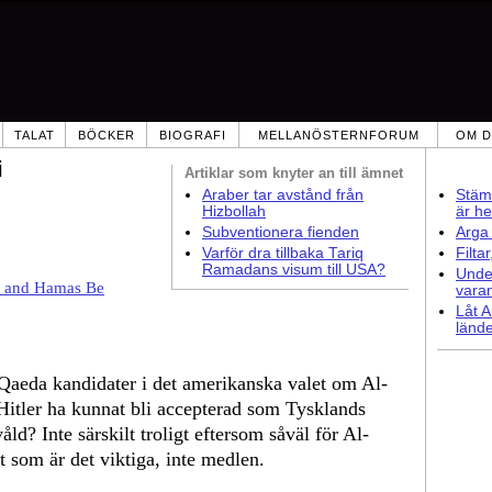
TALAT
BÖCKER
BIOGRAFI
MELLANÖSTERNFORUM
OM D
i
Artiklar som
knyter an till ämnet
Araber tar avstånd från
Stämm
Hizbollah
är he
Subventionera fienden
Arga 
Varför dra tillbaka Tariq
Filta
Ramadans visum till USA?
Under
h and Hamas Be
vara
Låt A
lände
aeda kandidater i det amerikanska valet om Al-
Hitler ha kunnat bli accepterad som Tysklands
ld? Inte särskilt troligt eftersom såväl för Al-
 som är det viktiga, inte medlen.