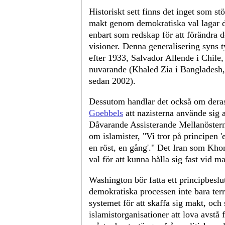
Historiskt sett finns det inget som st
makt genom demokratiska val lagar d
enbart som redskap för att förändra d
visioner. Denna generalisering syns ty
efter 1933, Salvador Allende i Chile
nuvarande (Khaled Zia i Bangladesh,
sedan 2002).
Dessutom handlar det också om dera
Goebbels
att nazisterna använde sig 
Dåvarande Assisterande Mellanöster
om islamister, "Vi tror på principen '
en röst, en gång'." Det Iran som Kho
val för att kunna hålla sig fast vid m
Washington bör fatta ett principbesl
demokratiska processen inte bara ter
systemet för att skaffa sig makt, och 
islamistorganisationer att lova avstå 