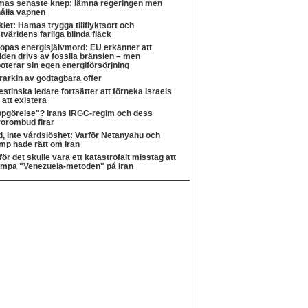
as senaste knep: lämna regeringen men
ålla vapnen
kiet: Hamas trygga tillflyktsort och
tvärldens farliga blinda fläck
opas energisjälvmord: EU erkänner att
lden drivs av fossila bränslen – men
oterar sin egen energiförsörjning
rarkin av godtagbara offer
estinska ledare fortsätter att förneka Israels
t att existera
pgörelse"? Irans IRGC-regim och dess
rorombud firar
, inte vårdslöshet: Varför Netanyahu och
mp hade rätt om Iran
för det skulle vara ett katastrofalt misstag att
lämpa "Venezuela-metoden" på Iran