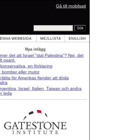
Gå till mobilsajt
ENNA WEBBSIDA
MEJLLISTA
ENGLISH
Nya inlägg
er det att Israel "stal Palestina"? Nej, det
lt osant.
konservativa, en förklaring
r, bomber eller mutor
lätta för Amerikas fiender att döda
ndra
rgentina, Israel, Italien, Taiwan och andra
r leda