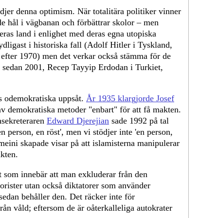
ödjer denna optimism. När totalitära politiker vinner
e hål i vägbanan och förbättrar skolor – men
eras land i enlighet med deras egna utopiska
dligast i historiska fall (Adolf Hitler i Tyskland,
, efter 1970) men det verkar också stämma för de
 sedan 2001, Recep Tayyip Erdodan i Turkiet,
s odemokratiska uppsåt.
År 1935 klargjorde Josef
av demokratiska metoder "enbart" för att få makten.
nsekreteraren
Edward Djerejian
sade 1992 på tal
en person, en röst', men vi stödjer inte 'en person,
meini skapade visar på att islamisterna manipulerar
akten.
ut som innebär att man exkluderar från den
rorister utan också diktatorer som använder
sedan behåller den. Det räcker inte för
från våld; eftersom de är oåterkalleliga autokrater