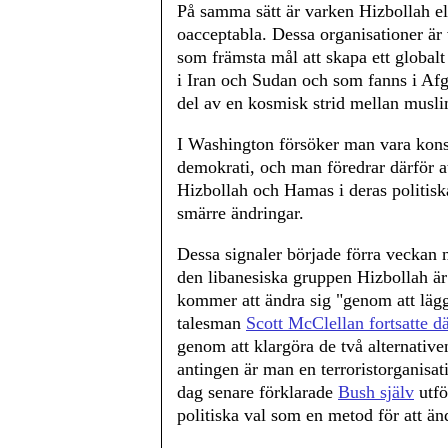
På samma sätt är varken Hizbollah e
oacceptabla. Dessa organisationer är 
som främsta mål att skapa ett globalt
i Iran och Sudan och som fanns i Afg
del av en kosmisk strid mellan musli
I Washington försöker man vara konse
demokrati, och man föredrar därför at
Hizbollah och Hamas i deras politis
smärre ändringar.
Dessa signaler började förra veckan 
den libanesiska gruppen Hizbollah är 
kommer att ändra sig "genom att lägg
talesman
Scott McClellan fortsatte d
genom att klargöra de två alternativ
antingen är man en terroristorganisat
dag senare förklarade
Bush själv
utfö
politiska val som en metod för att än