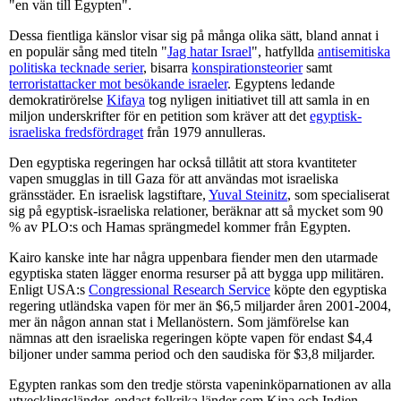
"en vän till Egypten".
Dessa fientliga känslor visar sig på många olika sätt, bland annat i
en populär sång med titeln "
Jag hatar Israel
", hatfyllda
antisemitiska
politiska tecknade serier
, bisarra
konspirationsteorier
samt
terroristattacker mot besökande israeler
. Egyptens ledande
demokratirörelse
Kifaya
tog nyligen initiativet till att samla in en
miljon underskrifter för en petition som kräver att det
egyptisk-
israeliska fredsfördraget
från 1979 annulleras.
Den egyptiska regeringen har också tillåtit att stora kvantiteter
vapen smugglas in till Gaza för att användas mot israeliska
gränsstäder. En israelisk lagstiftare,
Yuval Steinitz
, som specialiserat
sig på egyptisk-israeliska relationer, beräknar att så mycket som 90
% av PLO:s och Hamas sprängmedel kommer från Egypten.
Kairo kanske inte har några uppenbara fiender men den utarmade
egyptiska staten lägger enorma resurser på att bygga upp militären.
Enligt USA:s
Congressional Research Service
köpte den egyptiska
regering utländska vapen för mer än $6,5 miljarder åren 2001-2004,
mer än någon annan stat i Mellanöstern. Som jämförelse kan
nämnas att den israeliska regeringen köpte vapen för endast $4,4
biljoner under samma period och den saudiska för $3,8 miljarder.
Egypten rankas som den tredje största vapeninköparnationen av alla
utvecklingsländer, endast folkrika länder som Kina och Indien