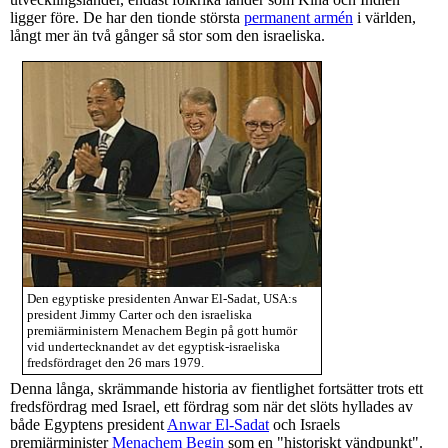
ligger före. De har den tionde största
permanent armén
i världen,
långt mer än två gånger så stor som den israeliska.
Den egyptiske presidenten Anwar El-Sadat, USA:s
president Jimmy Carter och den israeliska
premiärministern Menachem Begin på gott humör
vid undertecknandet av det egyptisk-israeliska
fredsfördraget den 26 mars 1979.
Denna långa, skrämmande historia av fientlighet fortsätter trots ett
fredsfördrag med Israel, ett fördrag som när det slöts hyllades av
både Egyptens president
Anwar El-Sadat
och Israels
premiärminister
Menachem Begin
som en "historiskt vändpunkt".