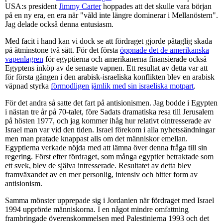
USA:s president
Jimmy Carter
hoppades att det skulle vara början
på en ny era, en era när "våld inte längre dominerar i Mellanöstern".
Jag delade också denna entusiasm.
Med facit i hand kan vi dock se att fördraget gjorde påtaglig skada
på åtminstone två sätt. För det första
öppnade det de amerikanska
vapenlagren
för egyptierna och amerikanerna finansierade också
Egyptens inköp av de senaste vapnen. Ett resultat av detta var att
för första gången i den arabisk-israeliska konflikten blev en arabisk
väpnad styrka
förmodligen jämlik med sin israeliska motpart
.
För det andra så satte det fart på antisionismen. Jag bodde i Egypten
i nästan tre år på 70-talet, före Sadats dramatiska resa till Jerusalem
på hösten 1977, och jag kommer ihåg hur relativt ointresserade av
Israel man var vid den tiden. Israel förekom i alla nyhetssändningar
men man pratade knappast alls om det människor emellan.
Egyptierna verkade nöjda med att lämna över denna fråga till sin
regering. Först efter fördraget, som många egyptier betraktade som
ett svek, blev de själva intresserade. Resultatet av detta blev
framväxandet av en mer personlig, intensiv och bitter form av
antisionism.
Samma mönster upprepade sig i Jordanien när fördraget med Israel
1994 upprörde människorna. I en något mindre omfattning
frambringade överenskommelsen med Palestinierna 1993 och det