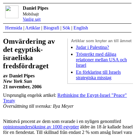
Daniel Pipes
Mobilsajt
Vanlig sajt
Hemsida
|
Artiklar
|
Biografi
|
Sök
|
English
Omvärdering av
Artiklar som
knyter an till ämnet
Judar i Palestina?
det egyptisk-
Trösterikt med dåliga
israeliska
relationer mellan USA och
fredsfördraget
Israel
En förklaring till Israels
av Daniel Pipes
strategiska misstag
New York Sun
21 november, 2006
Ursprunglig engelsk artikel:
Rethinking the Egypt-Israel "Peace"
Treaty
Översättning till svenska: Ilya Meyer
Nittiotvå procent av dem som svarade i en nyligen genomförd
opinionsundersökning av 1000 egyptier
äldre än 18 år kallade Israel
för en fiendestat. Till skillnad från endast 2 % som ansåg Israel vara