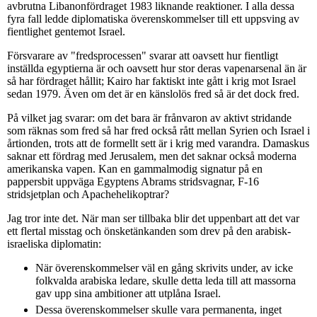
avbrutna Libanonfördraget 1983 liknande reaktioner. I alla dessa
fyra fall ledde diplomatiska överenskommelser till ett uppsving av
fientlighet gentemot Israel.
Försvarare av "fredsprocessen" svarar att oavsett hur fientligt
inställda egyptierna är och oavsett hur stor deras vapenarsenal än är
så har fördraget hållit; Kairo har faktiskt inte gått i krig mot Israel
sedan 1979. Även om det är en känslolös fred så är det dock fred.
På vilket jag svarar: om det bara är frånvaron av aktivt stridande
som räknas som fred så har fred också rått mellan Syrien och Israel i
årtionden, trots att de formellt sett är i krig med varandra. Damaskus
saknar ett fördrag med Jerusalem, men det saknar också moderna
amerikanska vapen. Kan en gammalmodig signatur på en
pappersbit uppväga Egyptens Abrams stridsvagnar, F-16
stridsjetplan och Apachehelikoptrar?
Jag tror inte det. När man ser tillbaka blir det uppenbart att det var
ett flertal misstag och önsketänkanden som drev på den arabisk-
israeliska diplomatin:
När överenskommelser väl en gång skrivits under, av icke
folkvalda arabiska ledare, skulle detta leda till att massorna
gav upp sina ambitioner att utplåna Israel.
Dessa överenskommelser skulle vara permanenta, inget