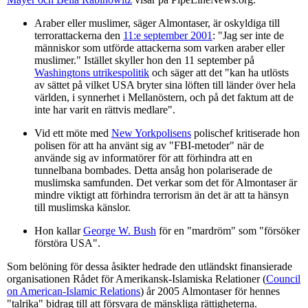
Araber eller muslimer, säger Almontaser, är oskyldiga till
terrorattackerna den
11:e september 2001
: "Jag ser inte de
människor som utförde attackerna som varken araber eller
muslimer." Istället skyller hon den 11 september på
Washingtons utrikespolitik
och säger att det "kan ha utlösts
av sättet på vilket USA bryter sina löften till länder över hela
världen, i synnerhet i Mellanöstern, och på det faktum att de
inte har varit en rättvis medlare".
Vid ett möte med
New Yorkpolisens
polischef kritiserade hon
polisen för att ha använt sig av "FBI-metoder" när de
använde sig av informatörer för att förhindra att en
tunnelbana bombades. Detta ansåg hon polariserade de
muslimska samfunden. Det verkar som det för Almontaser är
mindre viktigt att förhindra terrorism än det är att ta hänsyn
till muslimska känslor.
Hon kallar
George W. Bush
för en "mardröm" som "försöker
förstöra USA".
Som belöning för dessa åsikter hedrade den utländskt finansierade
organisationen Rådet för Amerikansk-Islamiska Relationer (
Council
on American-Islamic Relations
) år 2005 Almontaser för hennes
"talrika" bidrag till att försvara de mänskliga rättigheterna.