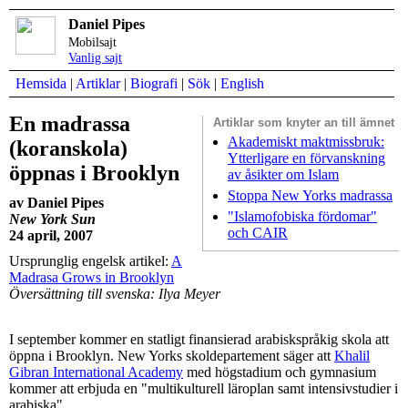
Daniel Pipes
Mobilsajt
Vanlig sajt
Hemsida
|
Artiklar
|
Biografi
|
Sök
|
English
En madrassa
Artiklar som
knyter an till ämnet
Akademiskt maktmissbruk:
(koranskola)
Ytterligare en förvanskning
öppnas i Brooklyn
av åsikter om Islam
Stoppa New Yorks madrassa
av Daniel Pipes
"Islamofobiska fördomar"
New York Sun
och CAIR
24 april, 2007
Ursprunglig engelsk artikel:
A
Madrasa Grows in Brooklyn
Översättning till svenska: Ilya Meyer
I september kommer en statligt finansierad arabiskspråkig skola att
öppna i Brooklyn. New Yorks skoldepartement säger att
Khalil
Gibran International Academy
med högstadium och gymnasium
kommer att erbjuda en "multikulturell läroplan samt intensivstudier i
arabiska".