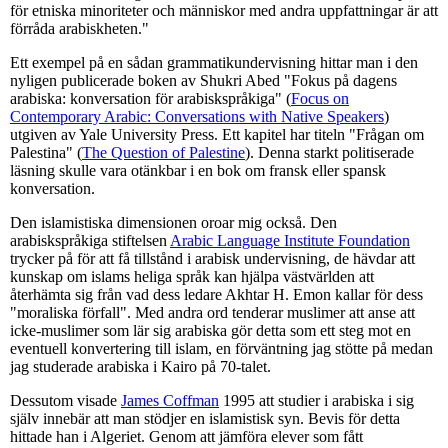
för etniska minoriteter och människor med andra uppfattningar är att
förråda arabiskheten."
Ett exempel på en sådan grammatikundervisning hittar man i den
nyligen publicerade boken av Shukri Abed "Fokus på dagens
arabiska: konversation för arabiskspråkiga" (
Focus on
Contemporary Arabic: Conversations with Native Speakers
)
utgiven av Yale University Press. Ett kapitel har titeln "Frågan om
Palestina" (
The Question of Palestine
). Denna starkt politiserade
läsning skulle vara otänkbar i en bok om fransk eller spansk
konversation.
Den islamistiska dimensionen oroar mig också. Den
arabiskspråkiga stiftelsen
Arabic Language Institute Foundation
trycker på för att få tillstånd i arabisk undervisning, de hävdar att
kunskap om islams heliga språk kan hjälpa västvärlden att
återhämta sig från vad dess ledare Akhtar H. Emon kallar för dess
"moraliska förfall". Med andra ord tenderar muslimer att anse att
icke-muslimer som lär sig arabiska gör detta som ett steg mot en
eventuell konvertering till islam, en förväntning jag stötte på medan
jag studerade arabiska i Kairo på 70-talet.
Dessutom visade
James Coffman
1995 att studier i arabiska i sig
själv innebär att man stödjer en islamistisk syn. Bevis för detta
hittade han i Algeriet. Genom att jämföra elever som fått