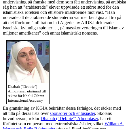
undervisning på franska med dem som fått undervisning på arabiska
såg han att "arabiserade" elever uppvisade ett större stöd för den
islamistiska rörelsen och ett större misstroende mot väst. "Han
noterade att de arabiserade studenterna var mer benägna att tro på
att det förekom "infiltration in i Algeriet av AIDS-infekterade
israeliska kvinnliga spioner …, på masskonverteringen till islam av
miljoner amerikaner" och annat islamistiskt nonsens.
Dhabah ("Debbie")
Almontaser, utnämnd till
rektor för Khalil Gibran
International Academy
En granskning av KGIA bekräftar dessa farhågor, det räcker med
att titta på deras lista över
sponsorer och entusiaster
. Skolans
huvudperson, rektor
Dhabah ("Debbie") Almontaser
, har ett
förflutet som en person med extremistiska åsikter, vilket
William A.
Mayer och Beila Rabinowitz
visar på PipeLineNews.org.