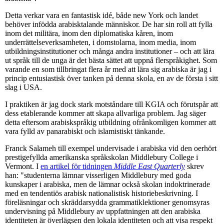
Detta verkar vara en fantastisk idé, både new York och landet
behöver infödda arabisktalande människor. De har sin roll att fylla
inom det militära, inom den diplomatiska kåren, inom
underrättelseverksamheten, i domstolarna, inom media, inom
utbildningsinstitutioner och många andra institutioner – och att lära
ut språk till de unga är det bästa sättet att uppnå flerspråkighet. Som
varande en som tillbringat flera år med att lära sig arabiska är jag i
princip entusiastisk över tanken på denna skola, en av de första i sitt
slag i USA.
I praktiken är jag dock stark motståndare till KGIA och förutspår att
dess etablerande kommer att skapa allvarliga problem. Jag säger
detta eftersom arabiskspråkig utbildning ofrånkomligen kommer att
vara fylld av panarabiskt och islamistiskt tänkande.
Franck Salameh till exempel undervisade i arabiska vid den oerhört
prestigefyllda amerikanska språkskolan Middlebury College i
Vermont. I
en artikel för tidningen
Middle East Quarterly
skrev
han: "studenterna lämnar visserligen Middlebury med goda
kunskaper i arabiska, men de lämnar också skolan indoktrinerade
med en tendentiös arabisk nationalistisk historiebeskrivning. I
föreläsningar och skräddarsydda grammatiklektioner genomsyras
undervisning på Middlebury av uppfattningen att den arabiska
identiteten är överlägsen den lokala identiteten och att visa respekt