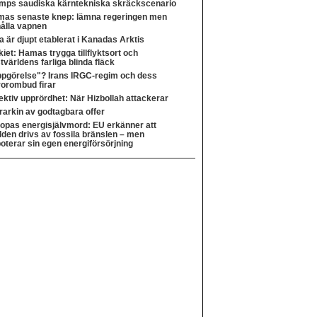
mps saudiska kärntekniska skräckscenario
as senaste knep: lämna regeringen men
ålla vapnen
a är djupt etablerat i Kanadas Arktis
kiet: Hamas trygga tillflyktsort och
tvärldens farliga blinda fläck
pgörelse"? Irans IRGC-regim och dess
rorombud firar
ektiv upprördhet: När Hizbollah attackerar
rarkin av godtagbara offer
opas energisjälvmord: EU erkänner att
lden drivs av fossila bränslen – men
oterar sin egen energiförsörjning