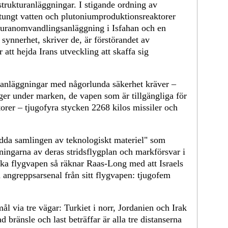
astrukturanläggningar. I stigande ordning av
 tungt vatten och plutoniumproduktionsreaktorer
 uranomvandlingsanläggning i Isfahan och en
I synnerhet, skriver de, är förstörandet av
att hejda Irans utveckling att skaffa sig
e anläggningar med någorlunda säkerhet kräver –
gger under marken, de vapen som är tillgängliga för
torer – tjugofyra stycken 2268 kilos missiler och
da samlingen av teknologiskt materiel" som
nsningarna av deras stridsflygplan och markförsvar i
ka flygvapen så räknar Raas-Long med att Israels
n angreppsarsenal från sitt flygvapen: tjugofem
mål via tre vägar: Turkiet i norr, Jordanien och Irak
d bränsle och last beträffar är alla tre distanserna