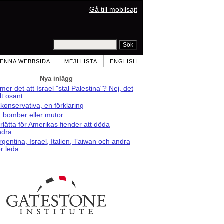
Gå till mobilsajt
ENNA WEBBSIDA
MEJLLISTA
ENGLISH
Nya inlägg
er det att Israel "stal Palestina"? Nej, det
lt osant.
konservativa, en förklaring
r, bomber eller mutor
lätta för Amerikas fiender att döda
ndra
rgentina, Israel, Italien, Taiwan och andra
r leda