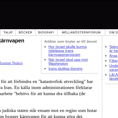
TALAT
BÖCKER
BIOGRAFI
MELLANÖSTERNFORUM
OM D
 kärnvapen
Artiklar som
knyter an till ämnet
Hur Israel skulle kunna
Stämm
ödelägga Irans
är he
kärnvapenprogram
Arga 
När Israel stod upp mot
Filta
. Iranian Nukes
Washington
Under
Irans slutliga lösning
vara
Låt A
lände
för att förhindra en "katastrofisk utveckling" har
era Iran. En källa inom administrationen förklarar
arbete "behövs för att kunna dra tillbaka (de
 judiska staten står ensam mot en regim som hotar
m bygger kärnvapen för att kunna göra det.