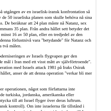
på utgången av en israelisk-iransk konfrontation så
v de 50 israeliska planen som skulle behöva nå sina
kas. De beräknar att 24 plan måste nå Natanz, sex
ammans 35 plan. Från andra hållet sett betyder det
 minst 16 av 50 plan, eller en tredjedel av den
r denna förlustnivå vara "betydande" för Natanz och
a två målen.
oderniseringen av Israels flygvapen ger den
e mål i Iran med ett visst mått av självförtroende".
eration med Israels attack 1981 på Iraks Osirak
 hållet, anser de att denna operation "verkar bli mer
er operationen, något som författarna inte
de turkiska, jordanska, amerikanska eller
ycka till att Israel flyger över deras luftrum.
nsk kontroll). Om inte israelerna får tillstånd i