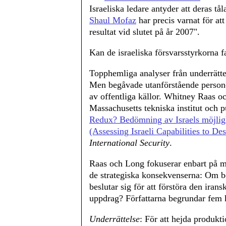
Israeliska ledare antyder att deras tå
Shaul Mofaz
har precis varnat för at
resultat vid slutet på år 2007".
Kan de israeliska försvarsstyrkorna 
Topphemliga analyser från underrätte
Men begåvade utanförstående persone
av offentliga källor. Whitney Raas o
Massachusetts tekniska institut och 
Redux? Bedömning av Israels möjligh
(Assessing Israeli Capabilities to Des
International Security
.
Raas och Long fokuserar enbart på mö
de strategiska konsekvenserna: Om be
beslutar sig för att förstöra den iran
uppdrag? Författarna begrundar fem 
Underrättelse
: För att hejda produkt