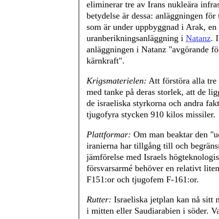
eliminerar tre av Irans nukleära infr
betydelse är dessa: anläggningen för
som är under uppbyggnad i Arak, en
uranberikningsanläggning i
Natanz
. 
anläggningen i Natanz "avgörande för 
kärnkraft".
Krigsmaterielen:
Att förstöra alla tr
med tanke på deras storlek, att de li
de israeliska styrkorna och andra fak
tjugofyra stycken 910 kilos missiler.
Plattformar:
Om man beaktar den "ud
iranierna har tillgång till och begrä
jämförelse med Israels högteknologis
försvarsarmé behöver en relativt lite
F151:or och tjugofem F-161:or.
Rutter:
Israeliska jetplan kan nå sitt 
i mitten eller Saudiarabien i söder. Va