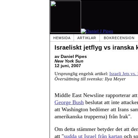
HEMSIDA
ARTIKLAR
BOKRECENSION
Israeliskt jetflyg vs iranska
av Daniel Pipes
New York Sun
12 juni, 2007
Ursprunglig engelsk artikel:
Israeli Jets vs
Översättning till svenska: Ilya Meyer
Middle East Newsline rapporterar att 
George Bush
beslutat att inte attack
att Washington bedömer att Irans sam
amerikanska trupperna) från Irak".
Om detta stämmer betyder det att den
att "
sudda ut Israel från kartan
och so