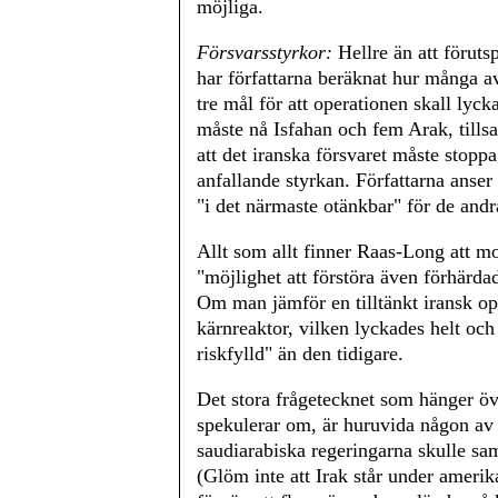
möjliga.
Försvarsstyrkor:
Hellre än att föruts
har författarna beräknat hur många a
tre mål för att operationen skall lyc
måste nå Isfahan och fem Arak, tills
att det iranska försvaret måste stoppa
anfallande styrkan. Författarna anse
"i det närmaste otänkbar" för de andr
Allt som allt finner Raas-Long att m
"möjlighet att förstöra även förhärdad
Om man jämför en tilltänkt iransk op
kärnreaktor, vilken lyckades helt och
riskfylld" än den tidigare.
Det stora frågetecknet som hänger öv
spekulerar om, är huruvida någon av 
saudiarabiska regeringarna skulle samt
(Glöm inte att Irak står under amerika