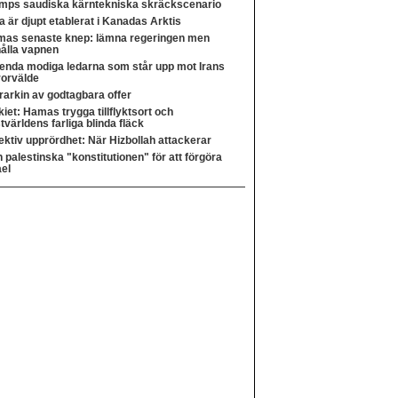
mps saudiska kärntekniska skräckscenario
a är djupt etablerat i Kanadas Arktis
as senaste knep: lämna regeringen men
ålla vapnen
enda modiga ledarna som står upp mot Irans
rorvälde
rarkin av godtagbara offer
kiet: Hamas trygga tillflyktsort och
tvärldens farliga blinda fläck
ektiv upprördhet: När Hizbollah attackerar
 palestinska "konstitutionen" för att förgöra
ael