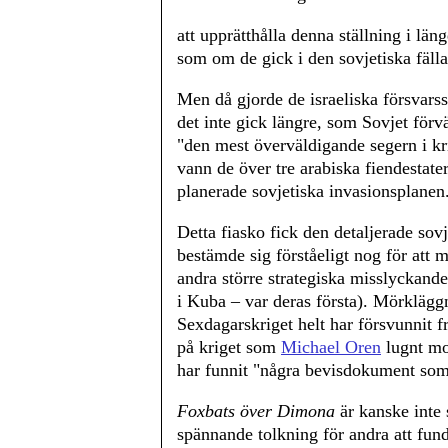
att upprätthålla denna ställning i län
som om de gick i den sovjetiska fälla
Men då gjorde de israeliska försvarsst
det inte gick längre, som Sovjet förv
"den mest överväldigande segern i kr
vann de över tre arabiska fiendestat
planerade sovjetiska invasionsplanen
Detta fiasko fick den detaljerade so
bestämde sig förståeligt nog för att mö
andra större strategiska misslyckande 
i Kuba – var deras första). Mörklägg
Sexdagarskriget helt har försvunnit fr
på kriget som
Michael Oren
lugnt mo
har funnit "några bevisdokument som
Foxbats över Dimona
är kanske inte 
spännande tolkning för andra att fund