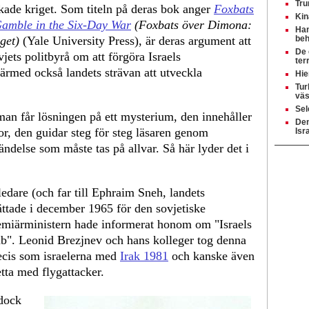
Tru
akade kriget. Som titeln på deras bok anger
Foxbats
Kin
Gamble in the Six-Day War
(Foxbats över Dimona:
Ham
get)
(Yale University Press), är deras argument att
beh
De 
jets politbyrå om att förgöra Israels
ter
rmed också landets strävan att utveckla
Hie
Tur
väs
Sel
an får lösningen på ett mysterium, den innehåller
Den
or, den guidar steg för steg läsaren genom
Isr
ndelse som måste tas på allvar. Så här lyder det i
dare (och far till Ephraim Sneh, landets
ättade i december 1965 för den sovjetiske
remiärministern hade informerat honom om "Israels
mb". Leonid Brezjnev och hans kolleger tog denna
recis som israelerna med
Irak 1981
och kanske även
etta med flygattacker.
 dock