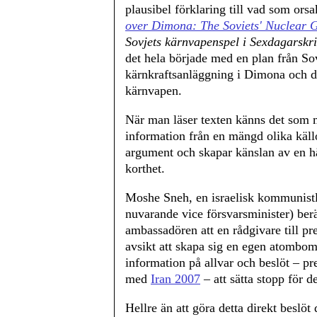
plausibel förklaring till vad som ors
over Dimona: The Soviets' Nuclear 
Sovjets kärnvapenspel i Sexdagarskri
det hela började med en plan från Sov
kärnkraftsanläggning i Dimona och dä
kärnvapen.
När man läser texten känns det som m
information från en mängd olika käll
argument och skapar känslan av en hä
korthet.
Moshe Sneh, en israelisk kommunistle
nuvarande vice försvarsminister) ber
ambassadören att en rådgivare till p
avsikt att skapa sig en egen atombo
information på allvar och beslöt – p
med
Iran 2007
– att sätta stopp för d
Hellre än att göra detta direkt beslöt