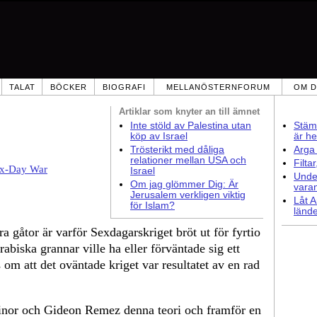
TALAT
BÖCKER
BIOGRAFI
MELLANÖSTERNFORUM
OM D
Artiklar som
knyter an till ämnet
Inte stöld av Palestina utan
Stämm
köp av Israel
är he
Trösterikt med dåliga
Arga 
relationer mellan USA och
Filta
Six-Day War
Israel
Under
Om jag glömmer Dig: Är
vara
Jerusalem verkligen viktig
Låt A
för Islam?
lände
 gåtor är varför Sexdagarskriget bröt ut för fyrtio
rabiska grannar ville ha eller förväntade sig ett
s om att det oväntade kriget var resultatet av en rad
Ginor och Gideon Remez denna teori och framför en