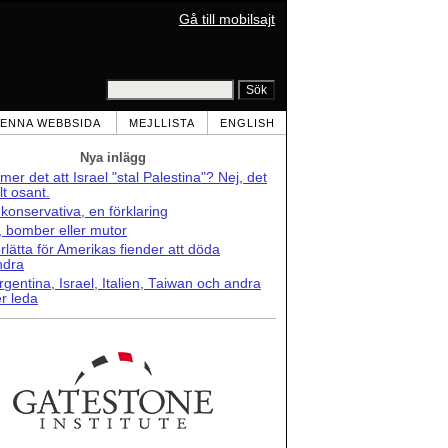
Gå till mobilsajt
ENNA WEBBSIDA
MEJLLISTA
ENGLISH
Nya inlägg
er det att Israel "stal Palestina"? Nej, det
lt osant.
konservativa, en förklaring
r, bomber eller mutor
lätta för Amerikas fiender att döda
ndra
rgentina, Israel, Italien, Taiwan och andra
r leda