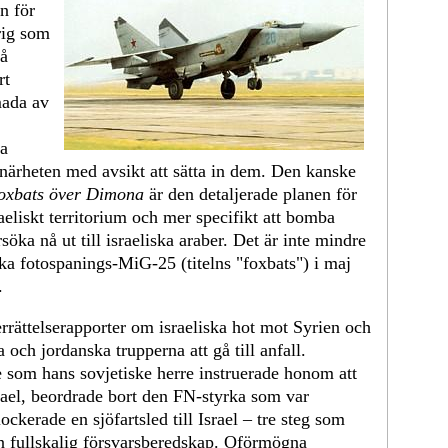
n för
krig som
på
rt
mada av
ra
 närheten med avsikt att sätta in dem. Den kanske
oxbats över Dimona
är den detaljerade planen för
raeliskt territorium och mer specifikt att bomba
söka nå ut till israeliska araber. Det är inte mindre
ka fotospanings-MiG-25 (titelns "foxbats") i maj
.
derrättelserapporter om israeliska hot mot Syrien och
och jordanska trupperna att gå till anfall.
som hans sovjetiske herre instruerade honom att
srael, beordrade bort den FN-styrka som var
ckerade en sjöfartsled till Israel – tre steg som
en fullskalig försvarsberedskap. Oförmögna