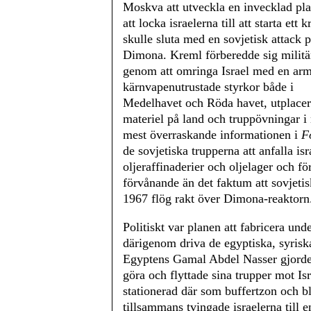
Moskva att utveckla en invecklad pla
att locka israelerna till att starta ett 
skulle sluta med en sovjetisk attack 
Dimona. Kreml förberedde sig militä
genom att omringa Israel med en ar
kärnvapenutrustade styrkor både i
Medelhavet och Röda havet, utplace
materiel på land och truppövningar i
mest överraskande informationen i
F
de sovjetiska trupperna att anfalla is
oljeraffinaderier och oljelager och för
förvånande än det faktum att sovjetis
1967 flög rakt över Dimona-reaktorn
Politiskt var planen att fabricera un
därigenom driva de egyptiska, syriska 
Egyptens Gamal Abdel Nasser gjorde 
göra och flyttade sina trupper mot I
stationerad där som buffertzon och blo
tillsammans tvingade israelerna till 