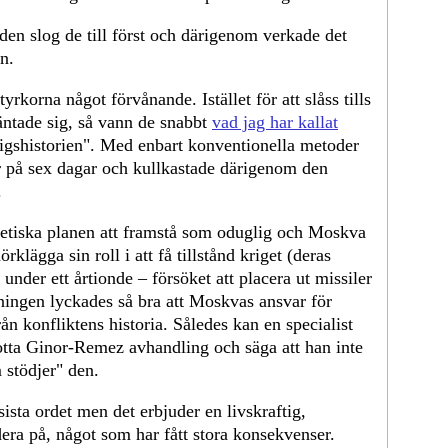
gden slog de till först och därigenom verkade det
n.
yrkorna något förvånande. Istället för att slåss tills
äntade sig, så vann de snabbt
vad jag har kallat
igshistorien". Med enbart konventionella metoder
er på sex dagar och kullkastade därigenom den
.
vjetiska planen att framstå som oduglig och Moskva
rklägga sin roll i att få tillstånd kriget (deras
under ett årtionde – försöket att placera ut missiler
ningen lyckades så bra att Moskvas ansvar för
ån konfliktens historia. Således kan en specialist
tta Ginor-Remez avhandling och säga att han inte
 stödjer" den.
sista ordet men det erbjuder en livskraftig,
era på, något som har fått stora konsekvenser.