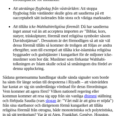
Att utestänga flygbolag från västvärlden
: Att stoppa
flygbolag från västländer skulle göra att saudierna på ett
oacceptabelt sätt isolerades från stora och viktiga marknader.
Att tillåta icke-Wahhabireligiösa föremål
: Då har saudierna
inget annat val än att acceptera importen av "Biblar, kors,
statyer, träskulpturer, föremål med religiösa symboler såsom
Davidsstjärnan". Dessutom är det förmodligen så att när väl
dessa föremål tillåts så kommer de troligen att följas av andra
eftergifter, som till exempel att tillåta icke-islamiska religiösa
byggnader och gudstjänster i kungariket för de miljoner icke-
muslimer som bor där. Muslimer som förkastar Wahhabi-
tolkningen av Islam skulle också så småningom dra fördel av
denna uppluckring.
Sådana gemensamma handlingar skulle sända signaler som borde
ha sänts för länge sedan till despoterna i Riyadh – att västvärlden
har kastat av sig sin underdåniga vördnad för deras förordningar.
Vem kommer att agera först? Vilken nationell regering eller
kommun kommer att resa sig upp från sin vanliga
dhimmi
ställning
och förbjuda Saudia (vars
slogan
är: "Vårt mål är att göra er nöjda")
från sina startbanor och därigenom förmå kungariket att tillåta
religiösa föremål från otrogna, både monoteistiska och polyteistiska,
in på sitt territorium? Var är ni Aten, Frankfurt, Genève, Houston,