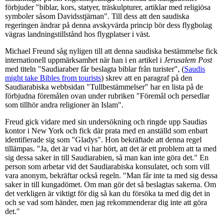
förbjuder "biblar, kors, statyer, träskulpturer, artiklar med religiösa
symboler såsom Davidsstjärnan". Till dess att den saudiska
regeringen ändrar på denna avskyvärda princip bör dess flygbolag
vägras landningstillstånd hos flygplatser i väst.
Michael Freund såg nyligen till att denna saudiska bestämmelse fick
internationell uppmärksamhet när han i en artikel i
Jerusalem Post
med titeln "Saudiaraber får beslagta biblar från turister", (
Saudis
might take Bibles from tourists
) skrev att en paragraf på den
Saudiarabiska webbsidan "Tullbestämmelser" har en lista på de
förbjudna föremålen ovan under rubriken "Föremål och persedlar
som tillhör andra religioner än Islam".
Freud gick vidare med sin undersökning och ringde upp Saudias
kontor i New York och fick där prata med en anställd som enbart
identifierade sig som "Gladys". Hon bekräftade att denna regel
tillämpas. "Ja, det är vad vi har hört, att det är ett problem att ta med
sig dessa saker in till Saudiarabien, så man kan inte göra det." En
person som arbetar vid det Saudiarabiska konsulatet, och som vill
vara anonym, bekräftar också regeln. "Man får inte ta med sig dessa
saker in till kungadömet. Om man gör det så beslagtas sakerna. Om
det verkligen är viktigt för dig så kan du försöka ta med dig det in
och se vad som händer, men jag rekommenderar dig inte att göra
det."