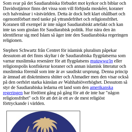
Som svar på det Saudiarabiska förbudet mot kyrkor och biblar och
Davidsstjärnor finns det vissa som vill förbjuda moskéer, koraner
och halvmånar i västvärlden. Detta är dock helt klart ohållbart och
ogenomförbart med tanke på yttrandefrihet och religionsfrihet.
Koranen till exempel är inte något Saudiarabiskt artefakt och kan
inte tas som gisslan för Saudiarabisk politik. Hur nära den än
identifierar sig med Islam så äger inte den Saudiarabiska regeringen
religionen.
Stephen Schwartz från Centret för islamisk pluralism påpekar
dessutom att det finns skyltar i de Saudiarabiska flygplatserna som
varnar muslimska resenärer för att flygplatsens
mutawwa'in
eller
religionspolis konfiskerar koraner och annan islamisk litteratur och
muslimska föremål som inte är av saudiskt ursprung. Denna princip
är ämnad att diskriminera shiiter och Ahmadier men den visar också
på den oerhört starka känslan av Wahhabiöverhöghet. Dessutom så
styr de Saudiarabiska ledarna ett land som den
amerikanska
regeringen
har fördömt gång på gång för att de inte har "någon
religionsfrihet" och för att det är ett av de mest religiöst
förtryckande i världen.