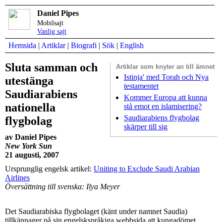
Daniel Pipes
Mobilsajt
Vanlig sajt
Hemsida
|
Artiklar
|
Biografi
|
Sök
|
English
Sluta samman och
Artiklar som
knyter an till ämnet
Istinja' med Torah och Nya
utestänga
testamentet
Saudiarabiens
Kommer Europa att kunna
nationella
stå emot en islamisering?
Saudiarabiens flygbolag
flygbolag
skärper till sig
av Daniel Pipes
New York Sun
21 augusti, 2007
Ursprunglig engelsk artikel:
Uniting to Exclude Saudi Arabian
Airlines
Översättning till svenska: Ilya Meyer
Det Saudiarabiska flygbolaget (känt under namnet Saudia)
tillkännager på sin engelskspråkiga webbsida att kungadömet