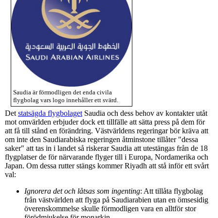
Saudia är förmodligen det enda civila
flygbolag vars logo innehåller ett svärd.
Det
statsägda flygbolaget
Saudia och dess behov av kontakter utåt
mot omvärlden erbjuder dock ett tillfälle att sätta press på dem för
att få till stånd en förändring. Västvärldens regeringar bör kräva att
om inte den Saudiarabiska regeringen åtminstone tillåter "dessa
saker" att tas in i landet så riskerar Saudia att utestängas från de 18
flygplatser de för närvarande flyger till i Europa, Nordamerika och
Japan. Om dessa rutter stängs kommer Riyadh att stå inför ett svårt
val:
Ignorera det och låtsas som ingenting
: Att tillåta flygbolag
från västvärlden att flyga på Saudiarabien utan en ömsesidig
överenskommelse skulle förmodligen vara en alltför stor
förödmjukelse för monarkin.