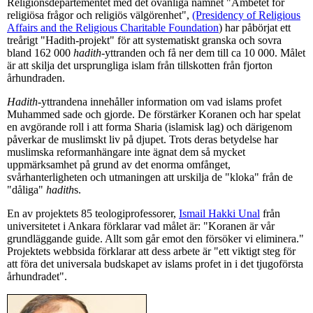
Religionsdepartementet med det ovanliga namnet "Ämbetet för
religiösa frågor och religiös välgörenhet",
(Presidency of Religious
Affairs and the Religious Charitable Foundation
) har påbörjat ett
treårigt "Hadith-projekt" för att systematiskt granska och sovra
bland 162 000
hadith
-yttranden och få ner dem till ca 10 000. Målet
är att skilja det ursprungliga islam från tillskotten från fjorton
århundraden.
Hadith
-yttrandena innehåller information om vad islams profet
Muhammed sade och gjorde. De förstärker Koranen och har spelat
en avgörande roll i att forma Sharia (islamisk lag) och därigenom
påverkar de muslimskt liv på djupet. Trots deras betydelse har
muslimska reformanhängare inte ägnat dem så mycket
uppmärksamhet på grund av det enorma omfånget,
svårhanterligheten och utmaningen att urskilja de "kloka" från de
"dåliga"
hadith
s.
En av projektets 85 teologiprofessorer,
Ismail Hakki Unal
från
universitetet i Ankara förklarar vad målet är: "Koranen är vår
grundläggande guide. Allt som går emot den försöker vi eliminera."
Projektets webbsida förklarar att dess arbete är "ett viktigt steg för
att föra det universala budskapet av islams profet in i det tjugoförsta
århundradet".