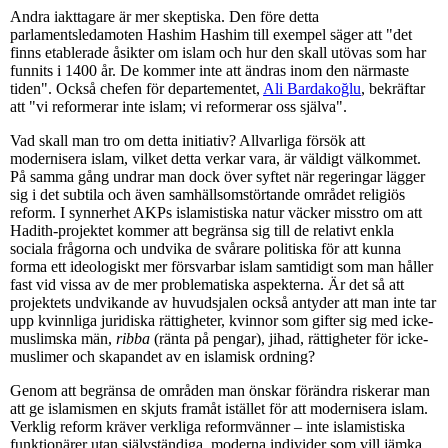
Andra iakttagare är mer skeptiska. Den före detta
parlamentsledamoten Hashim Hashim till exempel säger att "det
finns etablerade åsikter om islam och hur den skall utövas som har
funnits i 1400 år. De kommer inte att ändras inom den närmaste
tiden". Också chefen för departementet,
Ali Bardakoğlu
, bekräftar
att "vi reformerar inte islam; vi reformerar oss själva".
Vad skall man tro om detta initiativ? Allvarliga försök att
modernisera islam, vilket detta verkar vara, är väldigt välkommet.
På samma gång undrar man dock över syftet när regeringar lägger
sig i det subtila och även samhällsomstörtande området religiös
reform. I synnerhet AKPs islamistiska natur väcker misstro om att
Hadith-projektet kommer att begränsa sig till de relativt enkla
sociala frågorna och undvika de svårare politiska för att kunna
forma ett ideologiskt mer försvarbar islam samtidigt som man håller
fast vid vissa av de mer problematiska aspekterna. Är det så att
projektets undvikande av huvudsjalen också antyder att man inte tar
upp kvinnliga juridiska rättigheter, kvinnor som gifter sig med icke-
muslimska män,
ribba
(ränta på pengar), jihad, rättigheter för icke-
muslimer och skapandet av en islamisk ordning?
Genom att begränsa de områden man önskar förändra riskerar man
att ge islamismen en skjuts framåt istället för att modernisera islam.
Verklig reform kräver verkliga reformvänner – inte islamistiska
funktionärer utan självständiga, moderna individer som vill jämka