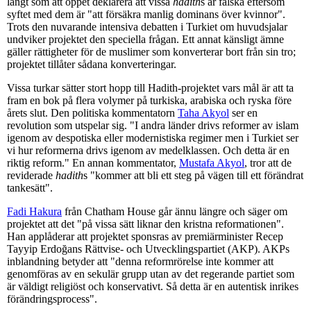
långt som att öppet deklarera att vissa
hadith
s är falska eftersom
syftet med dem är "att försäkra manlig dominans över kvinnor".
Trots den nuvarande intensiva debatten i Turkiet om huvudsjalar
undviker projektet den speciella frågan. Ett annat känsligt ämne
gäller rättigheter för de muslimer som konverterar bort från sin tro;
projektet tillåter sådana konverteringar.
Vissa turkar sätter stort hopp till Hadith-projektet vars mål är att ta
fram en bok på flera volymer på turkiska, arabiska och ryska före
årets slut. Den politiska kommentatorn
Taha Akyol
ser en
revolution som utspelar sig. "I andra länder drivs reformer av islam
igenom av despotiska eller modernistiska regimer men i Turkiet ser
vi hur reformerna drivs igenom av medelklassen. Och detta är en
riktig reform." En annan kommentator,
Mustafa Akyol
, tror att de
reviderade
hadith
s "kommer att bli ett steg på vägen till ett förändrat
tankesätt".
Fadi Hakura
från Chatham House går ännu längre och säger om
projektet att det "på vissa sätt liknar den kristna reformationen".
Han applåderar att projektet sponsras av premiärminister Recep
Tayyip Erdoğans Rättvise- och Utvecklingspartiet (AKP). AKPs
inblandning betyder att "denna reformrörelse inte kommer att
genomföras av en sekulär grupp utan av det regerande partiet som
är väldigt religiöst och konservativt. Så detta är en autentisk inrikes
förändringsprocess".