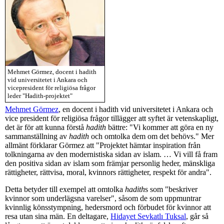
Mehmet Görmez, docent i hadith
vid universitetet i Ankara och
vicepresident för religiösa frågor
leder "Hadith-projektet"
Mehmet Görmez
, en docent i hadith vid universitetet i Ankara och
vice president för religiösa frågor tillägger att syftet är vetenskapligt,
det är för att kunna förstå
hadith
bättre: "Vi kommer att göra en ny
sammanställning av
hadith
och omtolka dem om det behövs." Mer
allmänt förklarar Görmez att "Projektet hämtar inspiration från
tolkningarna av den modernistiska sidan av islam. … Vi vill få fram
den positiva sidan av islam som främjar personlig heder, mänskliga
rättigheter, rättvisa, moral, kvinnors rättigheter, respekt för andra".
Detta betyder till exempel att omtolka
hadith
s som "beskriver
kvinnor som underlägsna varelser", såsom de som uppmuntrar
kvinnlig könsstympning, hedersmord och förbudet för kvinnor att
resa utan sina män. En deltagare,
Hidayet Sevkatlı Tuksal
, går så