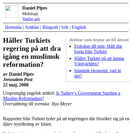
Daniel Pipes
Mobilsajt
Vanlig sajt
Hemsida
|
Artiklar
|
Biografi
|
Sök
|
English
Håller Turkiets
Artiklar som
knyter an till ämnet
Erdoğan till mig: Håll dig
regering på att dra
borta från Turkiet
igång en muslimsk
Håller Turkiet på att lämna
reformation?
Västvärlden?
Islamisk ekonomi: vad är
av Daniel Pipes
det?
Jerusalem Post
22 maj, 2008
Ursprunglig engelsk artikel:
Is Turkey's Government Starting a
Muslim Reformation?
Översättning till svenska: Ilya Meyer
Rapporter från Turkiet tyder på att regeringen där försöker sig på en
djärv nytolkning av Islam.