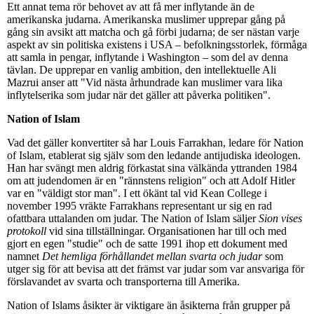
Ett annat tema rör behovet av att få mer inflytande än de
amerikanska judarna. Amerikanska muslimer upprepar gång på
gång sin avsikt att matcha och gå förbi judarna; de ser nästan varje
aspekt av sin politiska existens i USA – befolkningsstorlek, förmåga
att samla in pengar, inflytande i Washington – som del av denna
tävlan. De upprepar en vanlig ambition, den intellektuelle Ali
Mazrui anser att "Vid nästa århundrade kan muslimer vara lika
inflytelserika som judar när det gäller att påverka politiken".
Nation of Islam
Vad det gäller konvertiter så har Louis Farrakhan, ledare för Nation
of Islam, etablerat sig själv som den ledande antijudiska ideologen.
Han har svängt men aldrig förkastat sina välkända yttranden 1984
om att judendomen är en "rännstens religion" och att Adolf Hitler
var en "väldigt stor man". I ett ökänt tal vid Kean College i
november 1995 vräkte Farrakhans representant ur sig en rad
ofattbara uttalanden om judar. The Nation of Islam säljer
Sion vises
protokoll
vid sina tillställningar. Organisationen har till och med
gjort en egen "studie" och de satte 1991 ihop ett dokument med
namnet
Det hemliga förhållandet mellan svarta och judar
som
utger sig för att bevisa att det främst var judar som var ansvariga för
förslavandet av svarta och transporterna till Amerika.
Nation of Islams åsikter är viktigare än åsikterna från grupper på