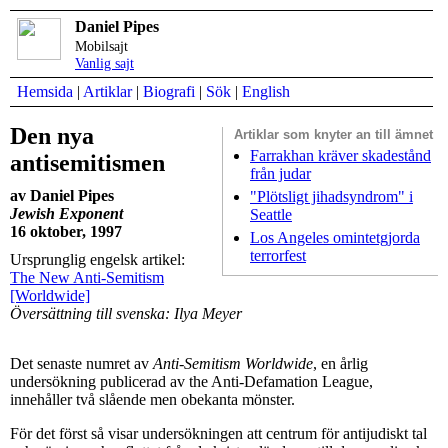
Daniel Pipes
Mobilsajt
Vanlig sajt
Hemsida
|
Artiklar
|
Biografi
|
Sök
|
English
Den nya
Artiklar som
knyter an till ämnet
Farrakhan kräver skadestånd
antisemitismen
från judar
av Daniel Pipes
"Plötsligt jihadsyndrom" i
Jewish Exponent
Seattle
16 oktober, 1997
Los Angeles omintetgjorda
terrorfest
Ursprunglig engelsk artikel:
The New Anti-Semitism
[Worldwide]
Översättning till svenska: Ilya Meyer
Det senaste numret av
Anti-Semitism Worldwide
, en årlig
undersökning publicerad av the Anti-Defamation League,
innehåller två slående men obekanta mönster.
För det först så visar undersökningen att centrum för antijudiskt tal