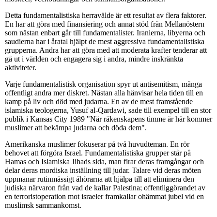
Detta fundamentalistiska herravälde är ett resultat av flera faktorer.
En har att göra med finansiering och annat stöd från Mellanöstern
som nästan enbart går till fundamentalister. Iranierna, libyerna och
saudierna har i åratal hjälpt de mest aggressiva fundamentalistiska
grupperna. Andra har att göra med att moderata krafter tenderar att
gå ut i världen och engagera sig i andra, mindre inskränkta
aktiviteter.
Varje fundamentalistisk organisation spyr ut antisemitism, många
offentligt andra mer diskret. Nästan alla hänvisar hela tiden till en
kamp på liv och död med judarna. En av de mest framstående
islamiska teologerna, Yusuf al-Qardawi, sade till exempel till en stor
publik i Kansas City 1989 "När räkenskapens timme är här kommer
muslimer att bekämpa judarna och döda dem".
Amerikanska muslimer fokuserar på två huvudteman. En rör
behovet att förgöra Israel. Fundamentalistiska grupper står på
Hamas och Islamiska Jihads sida, man firar deras framgångar och
delar deras mordiska inställning till judar. Talare vid deras möten
uppmanar rutinmässigt åhörarna att hjälpa till att eliminera den
judiska närvaron från vad de kallar Palestina; offentliggörandet av
en terroristoperation mot israeler framkallar ohämmat jubel vid en
muslimsk sammankomst.