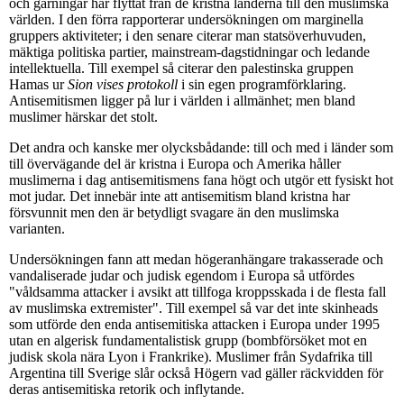
och gärningar har flyttat från de kristna länderna till den muslimska
världen. I den förra rapporterar undersökningen om marginella
gruppers aktiviteter; i den senare citerar man statsöverhuvuden,
mäktiga politiska partier, mainstream-dagstidningar och ledande
intellektuella. Till exempel så citerar den palestinska gruppen
Hamas ur
Sion vises protokoll
i sin egen programförklaring.
Antisemitismen ligger på lur i världen i allmänhet; men bland
muslimer härskar det stolt.
Det andra och kanske mer olycksbådande: till och med i länder som
till övervägande del är kristna i Europa och Amerika håller
muslimerna i dag antisemitismens fana högt och utgör ett fysiskt hot
mot judar. Det innebär inte att antisemitism bland kristna har
försvunnit men den är betydligt svagare än den muslimska
varianten.
Undersökningen fann att medan högeranhängare trakasserade och
vandaliserade judar och judisk egendom i Europa så utfördes
"våldsamma attacker i avsikt att tillfoga kroppsskada i de flesta fall
av muslimska extremister". Till exempel så var det inte skinheads
som utförde den enda antisemitiska attacken i Europa under 1995
utan en algerisk fundamentalistisk grupp (bombförsöket mot en
judisk skola nära Lyon i Frankrike). Muslimer från Sydafrika till
Argentina till Sverige slår också Högern vad gäller räckvidden för
deras antisemitiska retorik och inflytande.