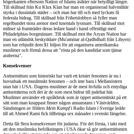
högerkanten eftersom Nation of Islams åsikter når betydligt längre.
Till skillnad från Ku Klux Klan har man en organiserad halvmilitär
styrka i dussintals städer – och man har till och med lyckats få
federala bidrag. Till skillnad från Frihetslobbyn så fyller man
regelbundet stora arenor med tusentals lyssnare. Till skillnad mot
miliser så framträder deras ledare hand i hand offentligt med
Philadelphias borgmästare. Till skillnad mot the Aryan Nation har
man en utländsk beskyddare (Mu'ammar al-Qadhdhafi från Libyen)
som har erbjudit dem $1 biljon för att organisera amerikanska
muslimer och förmå dessa att "rösta på den kandidat som tjänar
araberna".
Konsekvenser
Antisemitism som historiskt har varit ett kristet fenomen är nu i
huvudsak ett muslimskt fenomen – och inte bara i Mellanöstern
utan här i USA. Dagens muslimer är de mest livfulla och entydiga
antisemiterna och det är de som mest bidrar till judehat här.
Muslimer använder ett språkbruk som är öppet antisemitiskt på ett
sätt som man knappast finner någon annanstans i Västvärlden.
Sändningen av Hitlers
Mein Kampf
i Radio Islam i Sverige ledde
till att Ahmed Rami fick tillbringa sex månader i svenskt fängelse.
Detta får flera konsekvenser för judarna. För det första, i takt med
att den muslimska befolkningen i USA ökar så gör antisemitismen