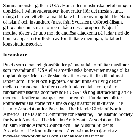
Samma mönster gäller i USA. Här är den muslimska befolkningen
uppdelad i två huvudgrupper, konvertiter (för det mesta svarta,
många har vid ett eller annat tillfälle haft anknytning till The Nation
of Islam) och invandrare (mest från Sydasien). Oförbehållsam,
giftig antisemitism är normen i båda dessa grupper. Några få
modiga röster står upp mot de ändlösa attackerna på judar med de
hörs knappast i störtfloden av förutfattade meningar, förtal och
konspirationsteorier.
Invandrare
Precis som deras religionsfränder på andra håll omfattar muslimer
som invandrar till USA eller amerikanska konvertiter många olika
uppfattningar. Men det är slående att notera att till skillnad mot
länder som Turkiet och Egypten, där det finns en livlig debatt
mellan de moderata krafterna och fundamentalisterna, så är
fundamentalisterna dominerande i USA i så hög utsträckning att de
moderata krafterna knappast ens har en röst. Fundamentalister
kontrollerar alla större muslimska organisationer inklusive The
Islamic Association for Palestine, The Islamic Circle of North
America, The Islamic Committee for Palestine, The Islamic Society
for North America, The Muslim Arab Youth Association, The
Muslim Public Affairs Council och The Muslim Students
Association. De kontrollerar också en växande majoritet av
moskéer, veckotidningar och samhällsorganisationer.