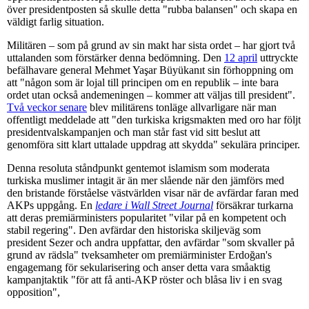
över presidentposten så skulle detta "rubba balansen" och skapa en
väldigt farlig situation.
Militären – som på grund av sin makt har sista ordet – har gjort två
uttalanden som förstärker denna bedömning. Den
12 april
uttryckte
befälhavare general Mehmet Yaşar Büyükanıt sin förhoppning om
att "någon som är lojal till principen om en republik – inte bara
ordet utan också andemeningen – kommer att väljas till president".
Två veckor senare
blev militärens tonläge allvarligare när man
offentligt meddelade att "den turkiska krigsmakten med oro har följt
presidentvalskampanjen och man står fast vid sitt beslut att
genomföra sitt klart uttalade uppdrag att skydda" sekulära principer.
Denna resoluta ståndpunkt gentemot islamism som moderata
turkiska muslimer intagit är än mer slående när den jämförs med
den bristande förståelse västvärlden visar när de avfärdar faran med
AKPs uppgång. En
ledare i Wall Street Journal
försäkrar turkarna
att deras premiärministers popularitet "vilar på en kompetent och
stabil regering". Den avfärdar den historiska skiljeväg som
president Sezer och andra uppfattar, den avfärdar "som skvaller på
grund av rädsla" tveksamheter om premiärminister Erdoğan's
engagemang för sekularisering och anser detta vara småaktig
kampanjtaktik "för att få anti-AKP röster och blåsa liv i en svag
opposition",