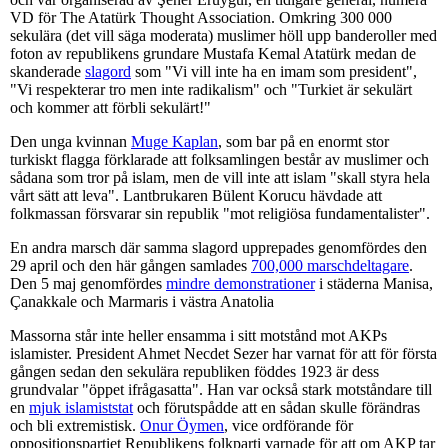
VD för The Atatürk Thought Association. Omkring 300 000
sekulära (det vill säga moderata) muslimer höll upp banderoller med
foton av republikens grundare Mustafa Kemal Atatürk medan de
skanderade
slagord
som "Vi vill inte ha en imam som president",
"Vi respekterar tro men inte radikalism" och "Turkiet är sekulärt
och kommer att förbli sekulärt!"
Den unga kvinnan
Muge Kaplan
, som bar på en enormt stor
turkiskt flagga förklarade att folksamlingen består av muslimer och
sådana som tror på islam, men de vill inte att islam "skall styra hela
vårt sätt att leva". Lantbrukaren Bülent Korucu hävdade att
folkmassan försvarar sin republik "mot religiösa fundamentalister".
En andra marsch där samma slagord upprepades genomfördes den
29 april och den här gången samlades
700,000 marschdeltagare
.
Den 5 maj genomfördes
mindre demonstrationer
i städerna Manisa,
Çanakkale och Marmaris i västra Anatolia
Massorna står inte heller ensamma i sitt motstånd mot AKPs
islamister. President Ahmet Necdet Sezer har varnat för att för första
gången sedan den sekulära republiken föddes 1923 är dess
grundvalar "öppet ifrågasatta". Han var också stark motståndare till
en
mjuk islamiststat
och förutspådde att en sådan skulle förändras
och bli extremistisk.
Onur Öymen
, vice ordförande för
oppositionspartiet Republikens folkparti varnade för att om AKP tar