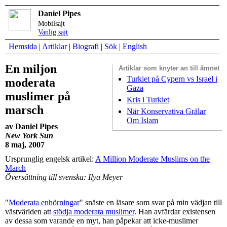
Daniel Pipes
Mobilsajt
Vanlig sajt
Hemsida
|
Artiklar
|
Biografi
|
Sök
|
English
En miljon
Artiklar som
knyter an till ämnet
Turkiet på Cypern vs Israel i
moderata
Gaza
muslimer på
Kris i Turkiet
marsch
När Konservativa Grälar
Om Islam
av Daniel Pipes
New York Sun
8 maj, 2007
Ursprunglig engelsk artikel:
A Million Moderate Muslims on the
March
Översättning till svenska: Ilya Meyer
"
Moderata enhörningar
" snäste en läsare som svar på min vädjan till
västvärlden att
stödja moderata muslimer
. Han avfärdar existensen
av dessa som varande en myt, han påpekar att icke-muslimer