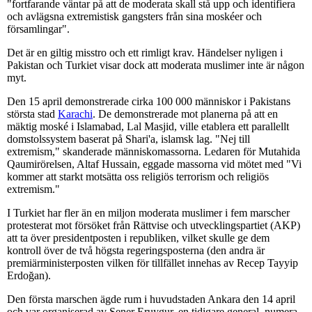
"fortfarande väntar på att de moderata skall stå upp och identifiera
och avlägsna extremistisk gangsters från sina moskéer och
församlingar".
Det är en giltig misstro och ett rimligt krav. Händelser nyligen i
Pakistan och Turkiet visar dock att moderata muslimer inte är någon
myt.
Den 15 april demonstrerade cirka 100 000 människor i Pakistans
största stad
Karachi
. De demonstrerade mot planerna på att en
mäktig moské i Islamabad, Lal Masjid, ville etablera ett parallellt
domstolssystem baserat på Shari'a, islamsk lag. "Nej till
extremism," skanderade människomassorna. Ledaren för Mutahida
Qaumirörelsen, Altaf Hussain, eggade massorna vid mötet med "Vi
kommer att starkt motsätta oss religiös terrorism och religiös
extremism."
I Turkiet har fler än en miljon moderata muslimer i fem marscher
protesterat mot försöket från Rättvise och utvecklingspartiet (AKP)
att ta över presidentposten i republiken, vilket skulle ge dem
kontroll över de två högsta regeringsposterna (den andra är
premiärministerposten vilken för tillfället innehas av Recep Tayyip
Erdoğan).
Den första marschen ägde rum i huvudstaden Ankara den 14 april
och var organiserad av Şener Eruygur, en tidigare general, numera