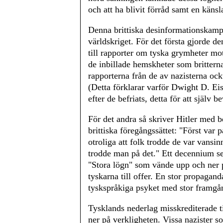
och att ha blivit förråd samt en känsl
Denna brittiska desinformationskampan
världskriget. För det första gjorde d
till rapporter om tyska grymheter mo
de inbillade hemskheter som britterna 
rapporterna från de av nazisterna ock
(Detta förklarar varför Dwight D. E
efter de befriats, detta för att själv 
För det andra så skriver Hitler med 
brittiska föregångssättet: "Först var 
otroliga att folk trodde de var vansin
trodde man på det." Ett decennium s
"Stora lögn" som vände upp och ner p
tyskarna till offer. En stor propagan
tyskspråkiga psyket med stor framgå
Tysklands nederlag misskrediterade t
ner på verkligheten. Vissa nazister