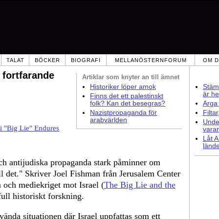
TALAT
BÖCKER
BIOGRAFI
MELLANÖSTERNFORUM
OM D
 fortfarande
Artiklar som
knyter an till ämnet
Historiker löper amok
Stämm
är he
Finns det ett palestinskt
folk? Kan det besegras?
Arga 
Nazistpropaganda för
Filta
arabvärlden
Under
i "Big Lie" Endures
vara
Låt A
lände
och antijudiska propaganda stark påminner om
ill det." Skriver Joel Fishman från Jerusalem Center
n och mediekriget mot Israel (
The Big Lie and the
full historiskt forskning.
nda situationen där Israel uppfattas som ett