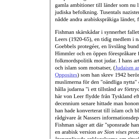
gamla ambitioner till länder som nu 
judiska befolkning. Tusentals naziste
nådde andra arabiskspråkiga länder, 
Fishman skärskådar i synnerhet falle
Leers (1920-65), en tidig medlem i na
Goebbels protegéer, en livslång bunds
Himmler och en öppen förespråkare 
folkmordspolitik mot judar. I hans a
och islam som motsatser, (
Judaism a
Opposites
) som han skrev 1942 ber
muslimerna för den "oändliga nytta"
hålla judarna "i ett tillstånd av förtr
här von Leer flydde från Tyskland ef
decennium senare hittade man honom
han hade konverterat till islam och bli
rådgivare åt Nassers informationsdep
Fishman säger att där "sponsrade ha
en arabisk version av
Sion vises prot