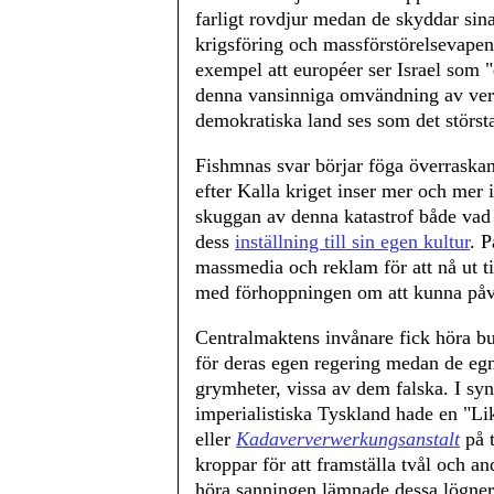
farligt rovdjur medan de skyddar sin
krigsföring och massförstörelsevapen
exempel att européer ser Israel som "
denna vansinniga omvändning av verkl
demokratiska land ses som det störst
Fishmnas svar börjar föga överraskan
efter Kalla kriget inser mer och mer 
skuggan av denna katastrof både vad
dess
inställning till sin egen kultur
. P
massmedia och reklam för att nå ut ti
med förhoppningen om att kunna påve
Centralmaktens invånare fick höra b
för deras egen regering medan de eg
grymheter, vissa av dem falska. I sy
imperialistiska Tyskland hade en "Li
eller
Kadaververwerkungsanstalt
på t
kroppar för att framställa tvål och and
höra sanningen lämnade dessa lögner