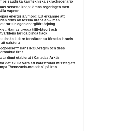
mps saudiska kärntekniska skräckscenario
as senaste knep: lämna regeringen men
ålla vapnen
opas energisjälvmord: EU erkänner att
lden drivs av fossila bränslen – men
oterar sin egen energiförsörjning
kiet: Hamas trygga tillflyktsort och
tvärldens farliga blinda fläck
estinska ledare fortsätter att förneka Israels
t att existera
pgörelse"? Irans IRGC-regim och dess
rorombud firar
a är djupt etablerat i Kanadas Arktis
för det skulle vara ett katastrofalt misstag att
lämpa "Venezuela-metoden" på Iran