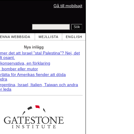
Gå till mobilsajt
ENNA WEBBSIDA
MEJLLISTA
ENGLISH
Nya inlägg
er det att Israel "stal Palestina"? Nej, det
lt osant.
konservativa, en förklaring
r, bomber eller mutor
lätta för Amerikas fiender att döda
ndra
rgentina, Israel, Italien, Taiwan och andra
r leda