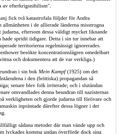
a av efterkrigsnihilism".
j fick två katastrofala följder för Andra
en allmänheten i de allierade länderna misstrogna
t judarna, eftersom dessa väldigt mycket liknande
hade spridit tidigare. Detta i sin tur innebar att
uperade territorierna regelmässigt ignorerades.
isenhower besökte koncentrationslägren omedelbart
bevittna och dokumentera att de var verkliga.)
beundran i sin bok
Mein Kampf
(1925) om det
påståendena i den (brittiska) propagandan så
niga; senare blev folk irriterade; och i slutändan
enare omvandlades denna beundran till nazisternas
å verkligheten och gjorde judarna till förövare och
damaskin inpräntade därefter dessa lögner i det
ng.
illfälligt sådana metoder där man vände upp och
 som lyckades komma undan överförde dock sina