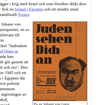
ligger i krig med Israel och som försöker döda dess
r fick en
fristad i Egypten
och ett mindre antal
framförallt
Syrien
.
t Johann von
zistpartiet, en av
förvant till
för
rtikel "Judendom
nd Islam as
ömde han
 de gör genom att
yck och oro". Den
ter 1945 och ett
 i Egypten där
vit politisk
artement.
n utgivningen av
okoll
,
En av Johann von Leers