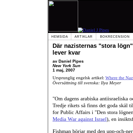
HEMSIDA
ARTIKLAR
BOKRECENSION
Där nazisternas "stora lögn"
lever kvar
av Daniel Pipes
New York Sun
1 maj, 2007
Ursprunglig engelsk artikel:
Where the Naz
Översättning till svenska: Ilya Meyer
"Om dagens arabiska antiisraeliska 
Tredje rikets så finns det goda skäl t
for Public Affairs i "Den stora lögne
Media War against Israel
), en insikts
Fishman börjar med den upp-och-nervä