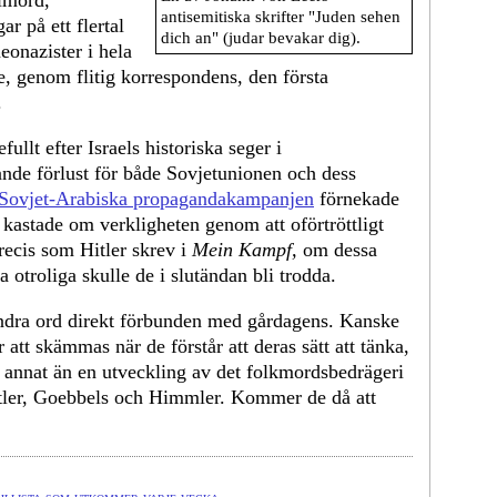
lmord,
antisemitiska skrifter "Juden sehen
r på ett flertal
dich an" (judar bevakar dig).
eonazister i hela
, genom flitig korrespondens, den första
.
ullt efter Israels historiska seger i
nde förlust för både Sovjetunionen och dess
Sovjet-Arabiska propagandakampanjen
förnekade
ch kastade om verkligheten genom att oförtröttligt
Precis som Hitler skrev i
Mein Kampf,
om dessa
 otroliga skulle de i slutändan bli trodda.
ndra ord direkt förbunden med gårdagens. Kanske
att skämmas när de förstår att deras sätt att tänka,
t annat än en utveckling av det folkmordsbedrägeri
ler, Goebbels och Himmler. Kommer de då att