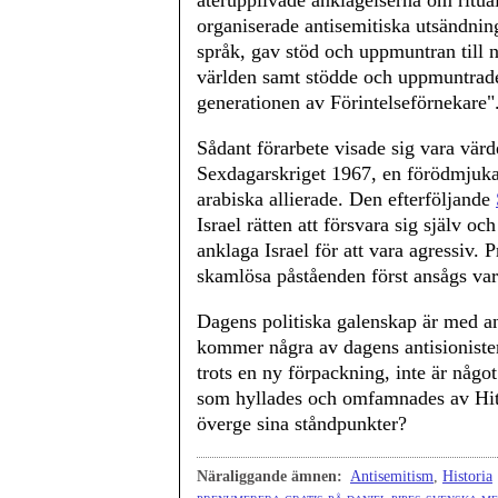
återupplivade anklagelserna om ritua
organiserade antisemitiska utsändninga
språk, gav stöd och uppmuntran till n
världen samt stödde och uppmuntrade
generationen av Förintelseförnekare"
Sådant förarbete visade sig vara värdef
Sexdagarskriget 1967, en förödmjuka
arabiska allierade. Den efterföljande
Israel rätten att försvara sig själv o
anklaga Israel för att vara agressiv. 
skamlösa påståenden först ansågs vara
Dagens politiska galenskap är med a
kommer några av dagens antisionister 
trots en ny förpackning, inte är någo
som hyllades och omfamnades av Hit
överge sina ståndpunkter?
Näraliggande ämnen:
Antisemitism
,
Historia