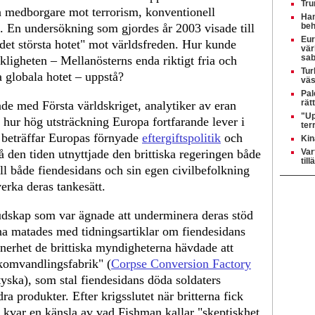
Tru
a medborgare mot terrorism, konventionell
Ham
. En undersökning som gjordes år 2003 visade till
beh
Eur
det största hotet" mot världsfreden. Hur kunde
vär
sab
igheten – Mellanösterns enda riktigt fria och
Tur
a globala hotet – uppstå?
väs
Pal
rät
de med Första världskriget, analytiker av eran
"Up
i hur hög utsträckning Europa fortfarande lever i
ter
 beträffar Europas förnyade
eftergiftspolitik
och
Kin
å den tiden utnyttjade den brittiska regeringen både
Var
til
ll både fiendesidans och sin egen civilbefolkning
rka deras tankesätt.
udskap som var ägnade att underminera deras stöd
na matades med tidningsartiklar om fiendesidans
nnerhet de brittiska myndigheterna hävdade att
komvandlingsfabrik" (
Corpse Conversion Factory
yska), som stal fiendesidans döda soldaters
ra produkter. Efter krigsslutet när britterna fick
 kvar en känsla av vad Fishman kallar "skeptiskhet