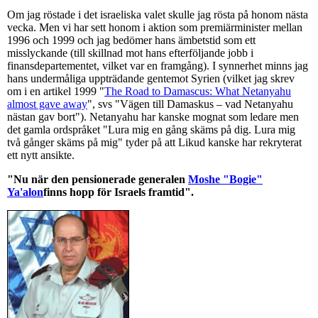
Om jag röstade i det israeliska valet skulle jag rösta på honom nästa
vecka. Men vi har sett honom i aktion som premiärminister mellan
1996 och 1999 och jag bedömer hans ämbetstid som ett
misslyckande (till skillnad mot hans efterföljande jobb i
finansdepartementet, vilket var en framgång). I synnerhet minns jag
hans undermåliga uppträdande gentemot Syrien (vilket jag skrev
om i en artikel 1999 "
The Road to Damascus: What Netanyahu
almost gave away
", svs "Vägen till Damaskus – vad Netanyahu
nästan gav bort"). Netanyahu har kanske mognat som ledare men
det gamla ordspråket "Lura mig en gång skäms på dig. Lura mig
två gånger skäms på mig" tyder på att Likud kanske har rekryterat
ett nytt ansikte.
"Nu när den pensionerade generalen
Moshe "Bogie"
Ya'alon
finns hopp för Israels framtid".