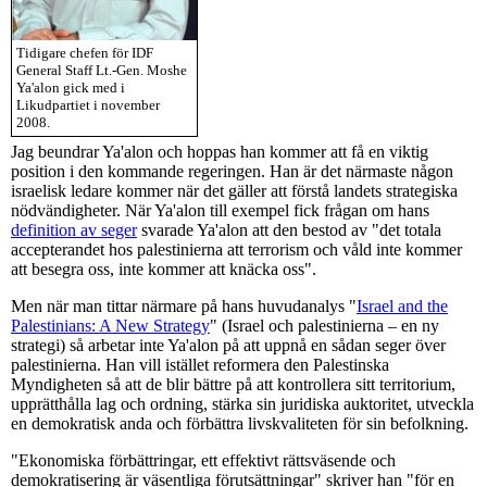
Tidigare chefen för IDF
General Staff Lt.-Gen. Moshe
Ya'alon gick med i
Likudpartiet i november
2008.
Jag beundrar Ya'alon och hoppas han kommer att få en viktig
position i den kommande regeringen. Han är det närmaste någon
israelisk ledare kommer när det gäller att förstå landets strategiska
nödvändigheter. När Ya'alon till exempel fick frågan om hans
definition av seger
svarade Ya'alon att den bestod av "det totala
accepterandet hos palestinierna att terrorism och våld inte kommer
att besegra oss, inte kommer att knäcka oss".
Men när man tittar närmare på hans huvudanalys "
Israel and the
Palestinians: A New Strategy
" (Israel och palestinierna – en ny
strategi) så arbetar inte Ya'alon på att uppnå en sådan seger över
palestinierna. Han vill istället reformera den Palestinska
Myndigheten så att de blir bättre på att kontrollera sitt territorium,
upprätthålla lag och ordning, stärka sin juridiska auktoritet, utveckla
en demokratisk anda och förbättra livskvaliteten för sin befolkning.
"Ekonomiska förbättringar, ett effektivt rättsväsende och
demokratisering är väsentliga förutsättningar" skriver han "för en