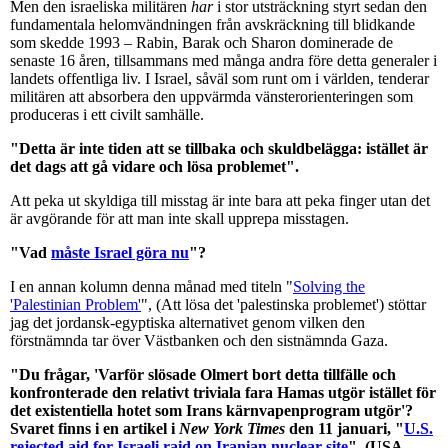
Men den israeliska militären
har
i stor utsträckning styrt sedan den
fundamentala helomvändningen från avskräckning till blidkande
som skedde 1993 – Rabin, Barak och Sharon dominerade de
senaste 16 åren, tillsammans med många andra före detta generaler i
landets offentliga liv. I Israel, såväl som runt om i världen, tenderar
militären att absorbera den uppvärmda vänsterorienteringen som
produceras i ett civilt samhälle.
"Detta är inte tiden att se tillbaka och skuldbelägga: istället är
det dags att gå vidare och lösa problemet".
Att peka ut skyldiga till misstag är inte bara att peka finger utan det
är avgörande för att man inte skall upprepa misstagen.
"Vad
måste Israel göra nu
"?
I en annan kolumn denna månad med titeln "
Solving the
'Palestinian Problem'
", (Att lösa det 'palestinska problemet') stöttar
jag det jordansk-egyptiska alternativet genom vilken den
förstnämnda tar över Västbanken och den sistnämnda Gaza.
"Du frågar, 'Varför slösade Olmert bort detta tillfälle och
konfronterade den relativt triviala fara Hamas utgör istället för
det existentiella hotet som Irans kärnvapenprogram utgör'?
Svaret finns i en artikel i
New York Times
den 11 januari, "
U.S.
rejected aid for Israeli raid on Iranian nuclear site
", (USA