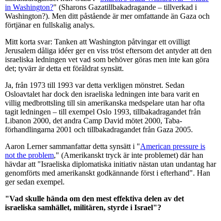
in Washington?
" (Sharons Gazatillbakadragande – tillverkad i
Washington?). Men ditt påstående är mer omfattande än Gaza och
förtjänar en fullskalig analys.
Mitt korta svar: Tanken att Washington påtvingar ett ovilligt
Jerusalem dåliga idéer ger en viss tröst eftersom det antyder att den
israeliska ledningen vet vad som behöver göras men inte kan göra
det; tyvärr är detta ett föråldrat synsätt.
Ja, från 1973 till 1993 var detta verkligen mönstret. Sedan
Osloavtalet har dock den israeliska ledningen inte bara varit en
villig medbrottsling till sin amerikanska medspelare utan har ofta
tagit ledningen – till exempel Oslo 1993, tillbakadragandet från
Libanon 2000, det andra Camp David mötet 2000, Taba-
förhandlingarna 2001 och tillbakadragandet från Gaza 2005.
Aaron Lerner sammanfattar detta synsätt i "
American pressure is
not the problem
," (Amerikanskt tryck är inte problemet) där han
hävdar att "Israeliska diplomatiska initiativ nästan utan undantag har
genomförts med amerikanskt godkännande först i efterhand". Han
ger sedan exempel.
"Vad skulle hända om den mest effektiva delen av det
israeliska samhället, militären, styrde i Israel"?