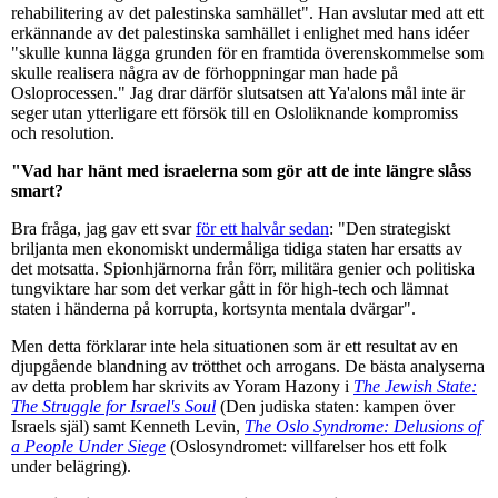
rehabilitering av det palestinska samhället". Han avslutar med att ett
erkännande av det palestinska samhället i enlighet med hans idéer
"skulle kunna lägga grunden för en framtida överenskommelse som
skulle realisera några av de förhoppningar man hade på
Osloprocessen." Jag drar därför slutsatsen att Ya'alons mål inte är
seger utan ytterligare ett försök till en Osloliknande kompromiss
och resolution.
"Vad har hänt med israelerna som gör att de inte längre slåss
smart?
Bra fråga, jag gav ett svar
för ett halvår sedan
: "Den strategiskt
briljanta men ekonomiskt undermåliga tidiga staten har ersatts av
det motsatta. Spionhjärnorna från förr, militära genier och politiska
tungviktare har som det verkar gått in för high-tech och lämnat
staten i händerna på korrupta, kortsynta mentala dvärgar".
Men detta förklarar inte hela situationen som är ett resultat av en
djupgående blandning av trötthet och arrogans. De bästa analyserna
av detta problem har skrivits av Yoram Hazony i
The Jewish State:
The Struggle for Israel's Soul
(Den judiska staten: kampen över
Israels själ) samt Kenneth Levin,
The Oslo Syndrome: Delusions of
a People Under Siege
(Oslosyndromet: villfarelser hos ett folk
under belägring).