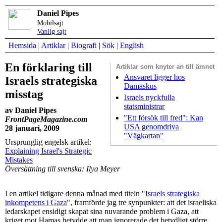
Daniel Pipes
Mobilsajt
Vanlig sajt
Hemsida
|
Artiklar
|
Biografi
|
Sök
|
English
En förklaring till
Artiklar som
knyter an till ämnet
Ansvaret ligger hos
Israels strategiska
Damaskus
misstag
Israels nyckfulla
statsministrar
av Daniel Pipes
"Ett försök till fred": Kan
FrontPageMagazine.com
USA genomdriva
28 januari, 2009
"Vägkartan"
Ursprunglig engelsk artikel:
Explaining Israel's Strategic
Mistakes
Översättning till svenska: Ilya Meyer
I en artikel tidigare denna månad med titeln "
Israels strategiska
inkompetens i Gaza
", framförde jag tre synpunkter: att det israeliska
ledarskapet ensidigt skapat sina nuvarande problem i Gaza, att
kriget mot Hamas betydde att man ignorerade det betydligt större