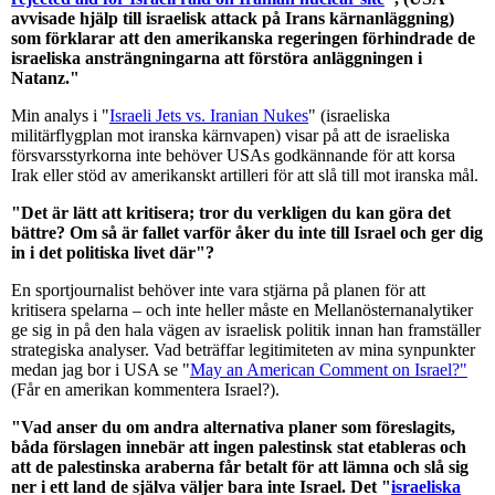
avvisade hjälp till israelisk attack på Irans kärnanläggning)
som förklarar att den amerikanska regeringen förhindrade de
israeliska ansträngningarna att förstöra anläggningen i
Natanz."
Min analys i "
Israeli Jets vs. Iranian Nukes
" (israeliska
militärflygplan mot iranska kärnvapen) visar på att de israeliska
försvarsstyrkorna inte behöver USAs godkännande för att korsa
Irak eller stöd av amerikanskt artilleri för att slå till mot iranska mål.
"Det är lätt att kritisera; tror du verkligen du kan göra det
bättre? Om så är fallet varför åker du inte till Israel och ger dig
in i det politiska livet där"?
En sportjournalist behöver inte vara stjärna på planen för att
kritisera spelarna – och inte heller måste en Mellanösternanalytiker
ge sig in på den hala vägen av israelisk politik innan han framställer
strategiska analyser. Vad beträffar legitimiteten av mina synpunkter
medan jag bor i USA se "
May an American Comment on Israel?"
(Får en amerikan kommentera Israel?).
"Vad anser du om andra alternativa planer som föreslagits,
båda förslagen innebär att ingen palestinsk stat etableras och
att de palestinska araberna får betalt för att lämna och slå sig
ner i ett land de själva väljer bara inte Israel. Det "
israeliska