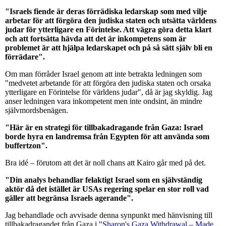
"Israels fiende är deras förrädiska ledarskap som med vilje
arbetar för att förgöra den judiska staten och utsätta världens
judar för ytterligare en Förintelse. Att vägra göra detta klart
och att fortsätta hävda att det är inkompetens som är
problemet är att hjälpa ledarskapet och på så sätt själv bli en
förrädare".
Om man förråder Israel genom att inte betrakta ledningen som
"medvetet arbetande för att förgöra den judiska staten och orsaka
ytterligare en Förintelse för världens judar", då är jag skyldig. Jag
anser ledningen vara inkompetent men inte ondsint, än mindre
självmordsbenägen.
"Här är en strategi för tillbakadragande från Gaza: Israel
borde hyra en landremsa från Egypten för att använda som
buffertzon".
Bra idé – förutom att det är noll chans att Kairo går med på det.
"Din analys behandlar felaktigt Israel som en självständig
aktör då det istället är USAs regering spelar en stor roll vad
gäller att begränsa Israels agerande".
Jag behandlade och avvisade denna synpunkt med hänvisning till
tillbakadragandet från Gaza i "
Sharon's Gaza Withdrawal – Made