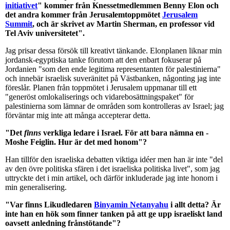
initiativet
" kommer från Knessetmedlemmen Benny Elon och
det andra kommer från Jerusalemtoppmötet
Jerusalem
Summit
, och är skrivet av Martin Sherman, en professor vid
Tel Aviv universitetet".
Jag prisar dessa försök till kreativt tänkande. Elonplanen liknar min
jordansk-egyptiska tanke förutom att den enbart fokuserar på
Jordanien "som den ende legitima representanten för palestinierna"
och innebär israelisk suveränitet på Västbanken, någonting jag inte
föreslår. Planen från toppmötet i Jerusalem uppmanar till ett
"generöst omlokaliserings och vidarebosättningspaket" för
palestinierna som lämnar de områden som kontrolleras av Israel; jag
förväntar mig inte att många accepterar detta.
"Det
finns
verkliga ledare i Israel. För att bara nämna en -
Moshe Feiglin. Hur är det med honom"?
Han tillför den israeliska debatten viktiga idéer men han är inte "del
av den övre politiska sfären i det israeliska politiska livet", som jag
uttryckte det i min artikel, och därför inkluderade jag inte honom i
min generalisering.
"Var finns Likudledaren
Binyamin Netanyahu
i allt detta? Är
inte han en hök som finner tanken på att ge upp israeliskt land
oavsett anledning frånstötande"?