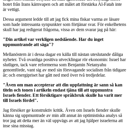
hotet från Irans kärnvapen och att målet att förstärka Al-Fatah inte
är vettigt.
Dessa argument ledde till att jag fick mina fiskar varma av läsare
som hade intressanta synpunkter som förtjänar svar. För enkelhetens
skull har jag redigerat frågorna, vissa av dem svarar jag på här:
"Din artikel var verkligen nedslående. Har du inget
uppmuntrande att säga"?
Mellanöstern är i dessa dagar en källa till nästan uteslutande dåliga
nyheter. Två ovanliga positiva utvecklingar rör ekonomin: Israel har
slutligen, tack vare reformerna som Benjamin Netanyahu
genomförde, vant sig av med sin försvagande socialism från tidigare
år; och energipriset har gått ned med över två tredjedelar.
"Även om man accepterar att din uppfattning är sann så kan
titeln och tonen i artikeln endast tjäna till att uppmuntra
Israels fiender. Ett försiktigare språkbruk skulle ha varit mer
till Israels fördel".
Jag försöker ge konstruktiv kritik. Även om Israels fiender skulle
känna sig uppmuntrade av min allt annat än optimistiska analys så
tror jag att detta mer än väl uppvägs av att jag hjälper israelerna att
inse sina misstag.